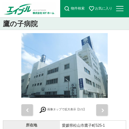
物件検索
お気に入り
鷹の子病院
前
次
画像タップで拡大表示【
1
/1】
所在地
愛媛県松山市鷹子町525-1