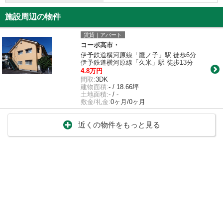
施設周辺の物件
賃貸｜アパート
コーポ高市・
伊予鉄道横河原線「鷹ノ子」駅 徒歩6分
伊予鉄道横河原線「久米」駅 徒歩13分
4.8万円
間取:
3DK
建物面積:
- / 18.66坪
土地面積:
- / -
敷金/礼金:
0ヶ月/0ヶ月
近くの物件をもっと見る