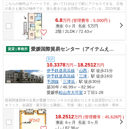
こちらの物件はアパートです。歩いて11分ほどで駅にアクセスできる、立地
の良さも魅力の物件です。落ち着きのある空間が広がっている、2015年築の
物件です。当社は松山市にある賃貸物...
6.8
万
円
(管理費等：5,000円 )
0ヶ月
5万円
敷金
礼金
2階 / 2LDK / 72.43㎡
愛媛国際貿易センター（アイテムえひめ）ビジネスオフィス
賃貸 | 事務所
礼0
10.3378
18.2512
万円～
万円
伊予鉄道高浜線
「
山西
」駅 徒歩21分
伊予鉄道高浜線
「
三津
」駅 徒歩24分
予讃線
「
三津浜
」駅 徒歩30分
築30年 / 46.99㎡～82.96㎡
愛媛県
松山市
大可賀
２丁目1-28
貿易関連団体や企業が愛媛でのビジネスの足掛かりとする賃貸型のビジネス
オフィス。会議室・展示室にも隣接し、空港・港にも近いため海外・県外か
らのアクセスに便利です。
18.2512
万
円
(管理費等：45,628円 )
6ヶ月
0ヶ月
敷金
礼金
- / - / 82.96㎡