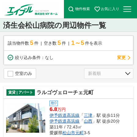
物件検索
お気に入り
済生会松山病院の周辺物件一覧
5
5
1～5
該当物件数
件
空き数
件
件を表示
変更
絞り込み条件：
なし
空室のみ
ラルゴヴェローチェ元町
賃貸 | アパート
敷0
6.8
万円
伊予鉄道高浜線
「
三津
」駅 徒歩11分
伊予鉄道高浜線
「
山西
」駅 徒歩20分
築11年 / 72.43㎡
愛媛県
松山市
元町
3-5