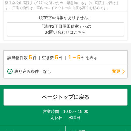
済生会松山病院まで377mと近いため、緊急時にもすぐに病院まで行けま
す。戸建て物件は、室内のレイアウトの自由度も高くお勧めです。
現在空室情報がありません。
「清住2丁目岡田借家」への
お問い合わせはこちら
5
5
1～5
該当物件数
件
空き数
件
件を表示
変更
絞り込み条件：
なし
ページトップに戻る
営業時間：10:00～18:00
定休日： 水曜日