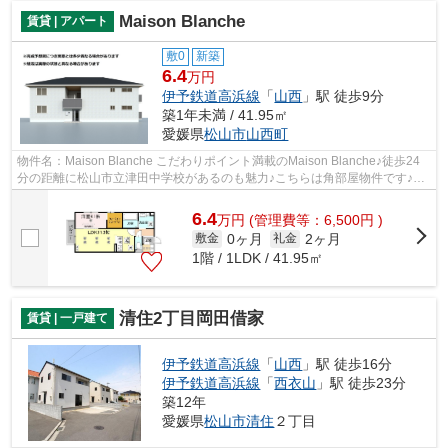
Maison Blanche
賃貸 | アパート
敷0
新築
6.4
万円
伊予鉄道高浜線
「
山西
」駅 徒歩9分
築1年未満 / 41.95㎡
愛媛県
松山市
山西町
物件名：Maison Blanche こだわりポイント満載のMaison Blanche♪徒歩24
分の距離に松山市立津田中学校があるのも魅力♪こちらは角部屋物件です♪ネ
ット回線がある物件です♪こちら伊予鉄道...
6.4
万
円
(管理費等：6,500円 )
0ヶ月
2ヶ月
敷金
礼金
1階 / 1LDK / 41.95㎡
清住2丁目岡田借家
賃貸 | 一戸建て
伊予鉄道高浜線
「
山西
」駅 徒歩16分
伊予鉄道高浜線
「
西衣山
」駅 徒歩23分
築12年
愛媛県
松山市
清住
２丁目