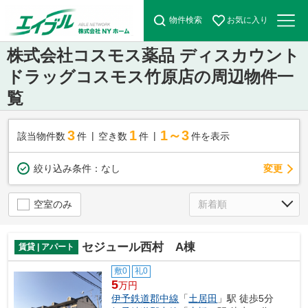
物件検索
お気に入り
株式会社コスモス薬品 ディスカウント
ドラッグコスモス竹原店の周辺物件一
覧
3
1
1～3
該当物件数
件
空き数
件
件を表示
変更
絞り込み条件：
なし
空室のみ
セジュール西村 A棟
賃貸 | アパート
敷0
礼0
5
万円
伊予鉄道郡中線
「
土居田
」駅 徒歩5分