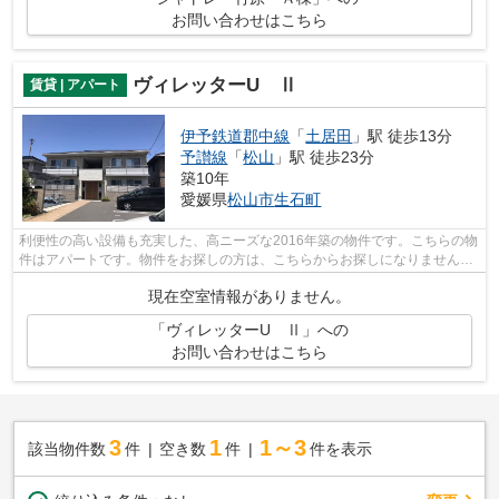
お問い合わせはこちら
ヴィレッターU Ⅱ
賃貸 | アパート
伊予鉄道郡中線
「
土居田
」駅 徒歩13分
予讃線
「
松山
」駅 徒歩23分
築10年
愛媛県
松山市
生石町
利便性の高い設備も充実した、高ニーズな2016年築の物件です。こちらの物
件はアパートです。物件をお探しの方は、こちらからお探しになりません
か。種類豊富に物件をご用意して、お待...
現在空室情報がありません。
「ヴィレッターU Ⅱ」への
お問い合わせはこちら
3
1
1～3
該当物件数
件
空き数
件
件を表示