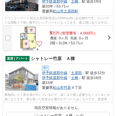
伊予鉄道郡中線
「
土橋
」駅 徒歩19分
築33年 / 53.71㎡
愛媛県
松山市
土居田町
ファミリーマート 松山土居田駅前店が290m以内にある物件です。コンパク
トな間取りで使い勝手のいいアパートになってます。最上階にありますの
で、外から虫が入ってきにくい特徴です。...
5
万
円
(管理費等：4,000円 )
0ヶ月
0ヶ月
敷金
礼金
2階 / 2LDK / 53.71㎡
シャトレー竹原 Ａ棟
賃貸 | アパート
敷0
伊予鉄道郡中線
「
土居田
」駅 徒歩12分
伊予鉄道郡中線
「
土橋
」駅 徒歩16分
築15年
愛媛県
松山市
竹原
４丁目
敷地内にゴミ置き場が付いているので、遠くまで運ぶ必要がなくゴミ出しが
楽になります。落ち着いた街並みが魅力のアパートはこちらです。賃貸情報
でお困りの方は、当社にご連絡下さい...
現在空室情報がありません。
「シャトレー竹原 Ａ棟」への