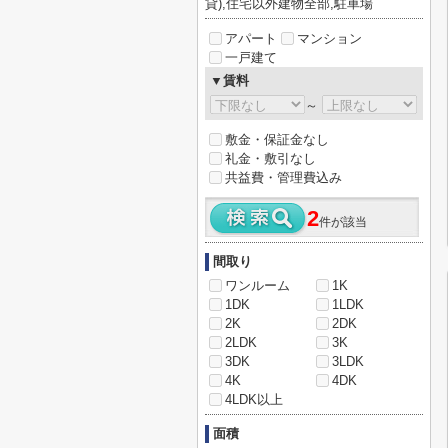
貸),住宅以外建物全部,駐車場
アパート
マンション
一戸建て
▼賃料
～
敷金・保証金なし
礼金・敷引なし
共益費・管理費込み
2
件が該当
間取り
ワンルーム
1K
1DK
1LDK
2K
2DK
2LDK
3K
3DK
3LDK
4K
4DK
4LDK以上
面積