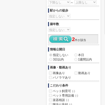
～
駅からの徒歩
築年数
2
件が該当
情報公開日
指定しない
本日
3日以内
1週間以内
画像・動画あり
画像あり
動画あり
パノラマあり
こだわり条件
ペット飼育可
(-)
ペット専用設備
(-)
楽器相談
(-)
陽当り良好
(-)