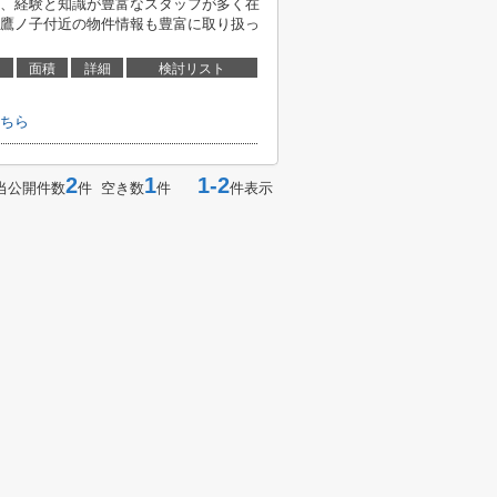
、経験と知識が豊富なスタッフが多く在
鷹ノ子付近の物件情報も豊富に取り扱っ
面積
詳細
検討リスト
ちら
2
1
1-2
当公開件数
件 空き数
件
件表示