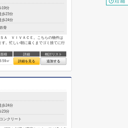
歩19分
徒歩23分
徒歩24分
鉄骨
ＳＡ ＶＩＶＡＣＥ。こちらの物件は
ります。忙しい朝に遠くまでゴミ捨てに行
面積
詳細
検討リスト
3.59㎡
詳細を見る
追加する
徒歩24分
歩23分
コンクリート