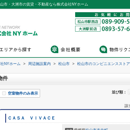
松山市・大洲市の賃貸・不動産なら株式会社NYホーム
社NYホーム
>
周辺施設案内
>
松山市
>
松山市のコンビニエンスストア
物件
並び順：
空室物件のみ表示
該
ＣＡＳＡ ＶＩＶＡＣＥ