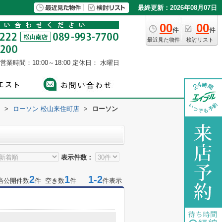
最終更新：2026年08月07日
00
00
件
件
最近見た物件
検討リスト
営業時間：10:00～18:00
定休日： 水曜日
>
ローソン 松山来住町店
>
ローソン
表示件数：
2
1
1-2
当公開件数
件 空き数
件
件表示