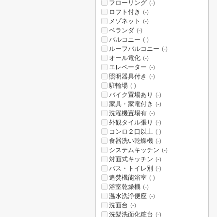
フローリング
(-)
ロフト付き
(-)
メゾネット
(-)
ベランダ
(-)
バルコニー
(-)
ルーフバルコニー
(-)
オール電化
(-)
エレベーター
(-)
照明器具付き
(-)
駐輪場
(-)
バイク置場あり
(-)
家具・家電付き
(-)
洗濯機置場有
(-)
外観タイル張り
(-)
コンロ２口以上
(-)
食器洗い乾燥機
(-)
システムキッチン
(-)
対面式キッチン
(-)
バス・トイレ別
(-)
追焚機能浴室
(-)
浴室乾燥機
(-)
温水洗浄便座
(-)
洗面台
(-)
洗髪洗面化粧台
(-)