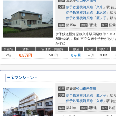
愛媛県
松山市
来住町
住所
交通
伊予鉄道横河原線
「
久米
」駅 徒
伊予鉄道横河原線
「
北久米
」駅 
伊予鉄道横河原線
「
鷹ノ子
」駅 
築15年
2階建
軽量
築年
階数
構造
伊予鉄道横河原線久米駅周辺物件：ＣＡ
399m以内に松山市立久米中学校があ
かずに...
所在階
賃料
管理費・共益費
敷金
礼金
間取り
6.5
万円
0ヶ月
2階
5,500円
1ヶ月
2LDK
6
三宝マンション・
愛媛県
松山市
来住町
住所
交通
伊予鉄道横河原線
「
鷹ノ子
」駅 
伊予鉄道横河原線
「
久米
」駅 徒
築41年
4階建
鉄筋
築年
階数
構造