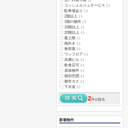
(-)
コンシェルジュサービス
(-)
駐車場あり
(-)
2階以上
(-)
1階の物件
(-)
10階以上
(-)
20階以上
(-)
最上階
(-)
南向き
(-)
角部屋
(-)
ワンフロア
(-)
高層ビル
(-)
飲食店可
(-)
居抜物件
(-)
個別空調
(-)
都市ガス
(-)
下水道
(-)
2
件が該当
新着物件