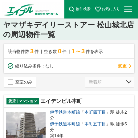
物件検索
お気に入り
ヤマザキデイリーストアー 松山城北店
の周辺物件一覧
3
0
1～3
該当物件数
件
空き数
件
件を表示
変更
絞り込み条件：
なし
空室のみ
エイデンビル本町
賃貸 | マンション
伊予鉄道本町線
「
本町四丁目
」駅 徒歩2
分
伊予鉄道本町線
「
本町五丁目
」駅 徒歩5
分
築14年