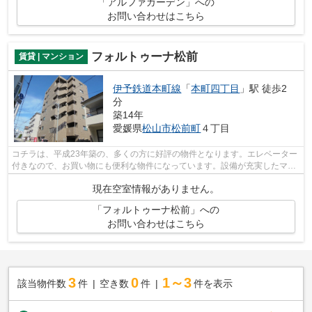
「アルファガーデン」への
お問い合わせはこちら
フォルトゥーナ松前
賃貸 | マンション
伊予鉄道本町線
「
本町四丁目
」駅 徒歩2
分
築14年
愛媛県
松山市
松前町
４丁目
コチラは、平成23年築の、多くの方に好評の物件となります。エレベーター
付きなので、お買い物にも便利な物件になっています。設備が充実したマン
ションタイプの物件。松山市エリアに...
現在空室情報がありません。
「フォルトゥーナ松前」への
お問い合わせはこちら
3
0
1～3
該当物件数
件
空き数
件
件を表示