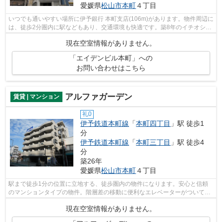
愛媛県
松山市
本町
４丁目
いつでも通いやすい場所に伊予銀行 本町支店(106m)があります。物件周辺に
は、徒歩2分圏内に駅などもあり、交通環境も快適です。築8年のイチオシ物
件はこちらです。
現在空室情報がありません。
「エイデンビル本町」への
お問い合わせはこちら
アルファガーデン
賃貸 | マンション
礼0
伊予鉄道本町線
「
本町四丁目
」駅 徒歩1
分
伊予鉄道本町線
「
本町三丁目
」駅 徒歩4
分
築26年
愛媛県
松山市
本町
４丁目
駅まで徒歩1分の位置に立地する、徒歩圏内の物件になります。安心と信頼
のマンションタイプの物件。階層差の移動に便利なエレベーターがついてい
ます。ネット無料。
現在空室情報がありません。