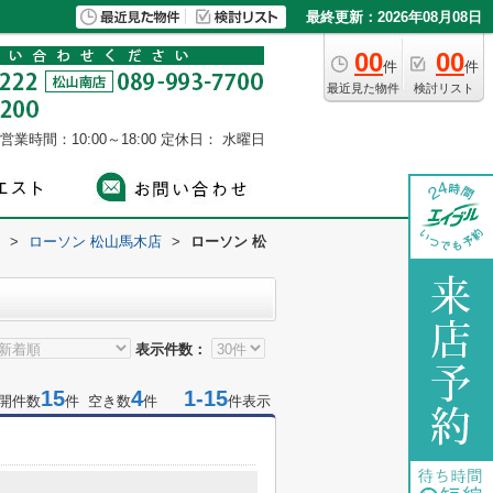
最終更新：2026年08月08日
00
00
件
件
最近見た物件
検討リスト
営業時間：10:00～18:00
定休日： 水曜日
>
ローソン 松山馬木店
>
ローソン 松
表示件数：
15
4
1-15
開件数
件 空き数
件
件表示