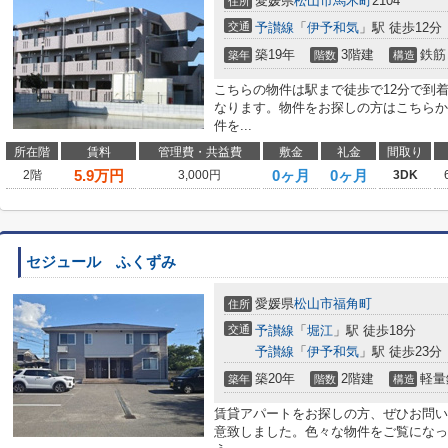
愛媛県
松山市
馬木町
2104
住所
交通
予讃線
「
伊予和気
」駅 徒歩12分
築19年
3階建
鉄筋
築年
階数
構造
こちらの物件は駅まで徒歩で12分で到
なります。物件をお探しの方はこちらか
件を...
所在階
賃料
管理費・共益費
敷金
礼金
間取り
5.9
万円
0ヶ月
0ヶ月
2階
3,000円
3DK
セジュール ふくずみ
愛媛県
松山市
福角町
住所
交通
予讃線
「
堀江
」駅 徒歩18分
予讃線
「
伊予和気
」駅 徒歩23分
築20年
2階建
軽量
築年
階数
構造
賃貸アパートをお探しの方、ぜひお問い
意致しました。色々な物件をご覧になっ