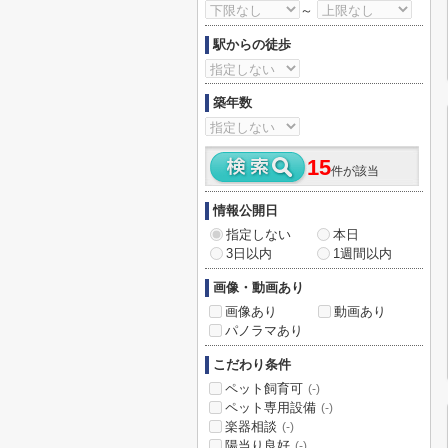
～
駅からの徒歩
築年数
15
件が該当
情報公開日
指定しない
本日
3日以内
1週間以内
画像・動画あり
画像あり
動画あり
パノラマあり
こだわり条件
ペット飼育可
(-)
ペット専用設備
(-)
楽器相談
(-)
陽当り良好
(-)