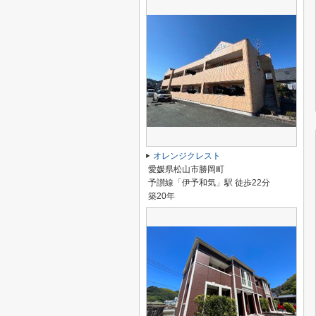
オレンジクレスト
愛媛県松山市勝岡町
予讃線「伊予和気」駅 徒歩22分
築20年