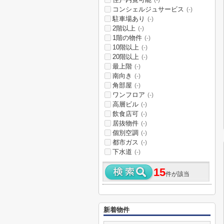
(-)
コンシェルジュサービス
(-)
駐車場あり
(-)
2階以上
(-)
1階の物件
(-)
10階以上
(-)
20階以上
(-)
最上階
(-)
南向き
(-)
角部屋
(-)
ワンフロア
(-)
高層ビル
(-)
飲食店可
(-)
居抜物件
(-)
個別空調
(-)
都市ガス
(-)
下水道
(-)
15
件が該当
新着物件