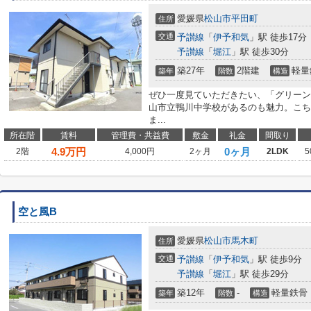
愛媛県
松山市
平田町
住所
交通
予讃線
「
伊予和気
」駅 徒歩17分
予讃線
「
堀江
」駅 徒歩30分
築27年
2階建
軽量
築年
階数
構造
ぜひ一度見ていただきたい、「グリーン 
山市立鴨川中学校があるのも魅力。こち
ま...
所在階
賃料
管理費・共益費
敷金
礼金
間取り
4.9
万円
0ヶ月
2階
4,000円
2ヶ月
2LDK
5
空と風B
愛媛県
松山市
馬木町
住所
交通
予讃線
「
伊予和気
」駅 徒歩9分
予讃線
「
堀江
」駅 徒歩29分
築12年
-
軽量鉄骨
築年
階数
構造