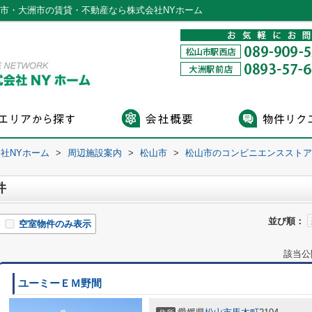
山市・大洲市の賃貸・不動産なら株式会社NYホーム
社NYホーム
>
周辺施設案内
>
松山市
>
松山市のコンビニエンスストア
件
並び順：
空室物件のみ表示
該当公
ユーミーＥＭ野間