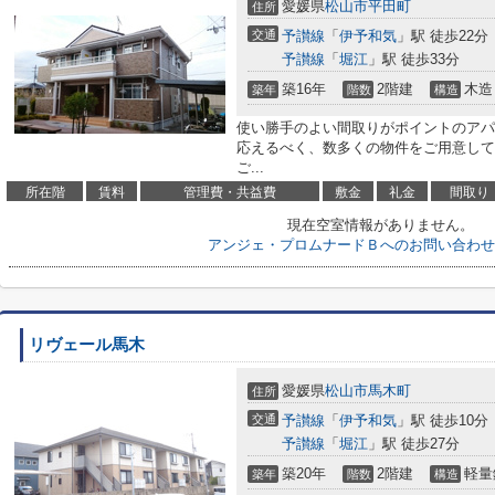
愛媛県
松山市
平田町
住所
交通
予讃線
「
伊予和気
」駅 徒歩22分
予讃線
「
堀江
」駅 徒歩33分
築16年
2階建
木造
築年
階数
構造
使い勝手のよい間取りがポイントのアパ
応えるべく、数多くの物件をご用意して
ご...
所在階
賃料
管理費・共益費
敷金
礼金
間取り
現在空室情報がありません。
アンジェ・プロムナードＢへのお問い合わせ
リヴェール馬木
愛媛県
松山市
馬木町
住所
交通
予讃線
「
伊予和気
」駅 徒歩10分
予讃線
「
堀江
」駅 徒歩27分
築20年
2階建
軽量
築年
階数
構造