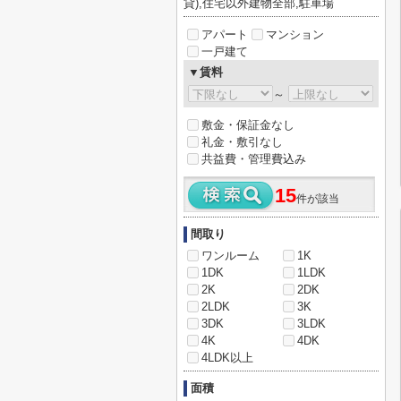
貸),住宅以外建物全部,駐車場
アパート
マンション
一戸建て
▼賃料
～
敷金・保証金なし
礼金・敷引なし
共益費・管理費込み
15
件が該当
間取り
ワンルーム
1K
1DK
1LDK
2K
2DK
2LDK
3K
3DK
3LDK
4K
4DK
4LDK以上
面積