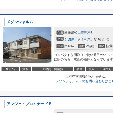
メゾンシャルム
愛媛県
松山市
馬木町
住所
交通
予讃線
「
伊予和気
」駅 徒歩6分
築18年
2階建
軽量
築年
階数
構造
コンパクトな間取りで使い勝手のいいア
に駅のある、駅近の物件となっています
所在階
賃料
管理費・共益費
敷金
礼金
間取り
現在空室情報がありません。
メゾンシャルムへのお問い合わせはこ
アンジェ・プロムナードＢ