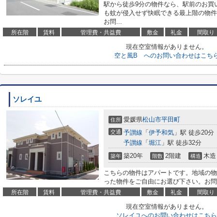
駅から徒歩9分の物件なら、駅前のお買
も蚊が侵入せず快眠できる最上階の物件
お問...
所在階
賃料
管理費・共益費
敷金
礼金
間取り
現在空室情報がありません。
空と風B へのお問い合わせはこち
ソレイユ
愛媛県
松山市
平田町
住所
交通
予讃線
「
伊予和気
」駅 徒歩20分
予讃線
「
堀江
」駅 徒歩32分
築20年
2階建
木造
築年
階数
構造
こちらの物件はアパートです。地域の物
った物件をご自由にお選び下さい。お問
所在階
賃料
管理費・共益費
敷金
礼金
間取り
現在空室情報がありません。
ソレイユへのお問い合わせはこちら