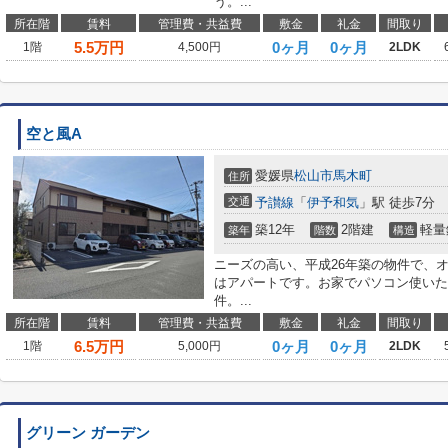
う。...
所在階
賃料
管理費・共益費
敷金
礼金
間取り
5.5
万円
0ヶ月
0ヶ月
1階
4,500円
2LDK
空と風A
愛媛県
松山市
馬木町
住所
交通
予讃線
「
伊予和気
」駅 徒歩7分
築12年
2階建
軽量
築年
階数
構造
ニーズの高い、平成26年築の物件で、
はアパートです。お家でパソコン使いた
件。...
所在階
賃料
管理費・共益費
敷金
礼金
間取り
6.5
万円
0ヶ月
0ヶ月
1階
5,000円
2LDK
グリーン ガーデン