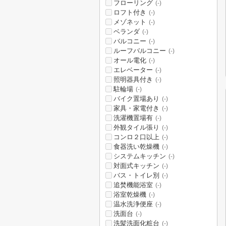
フローリング
(-)
ロフト付き
(-)
メゾネット
(-)
ベランダ
(-)
バルコニー
(-)
ルーフバルコニー
(-)
オール電化
(-)
エレベーター
(-)
照明器具付き
(-)
駐輪場
(-)
バイク置場あり
(-)
家具・家電付き
(-)
洗濯機置場有
(-)
外観タイル張り
(-)
コンロ２口以上
(-)
食器洗い乾燥機
(-)
システムキッチン
(-)
対面式キッチン
(-)
バス・トイレ別
(-)
追焚機能浴室
(-)
浴室乾燥機
(-)
温水洗浄便座
(-)
洗面台
(-)
洗髪洗面化粧台
(-)