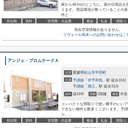
家から467mのところに、薬や日用品を
ります。周辺環境が整っていることの多
件と...
所在階
賃料
管理費・共益費
敷金
礼金
間取り
現在空室情報がありません。
リヴェール馬木へのお問い合わせはこ
アンジェ・プロムナードＡ
愛媛県
松山市
平田町
住所
交通
予讃線
「
伊予和気
」駅 徒歩16分
予讃線
「
堀江
」駅 徒歩31分
築16年
2階建
木造
築年
階数
構造
コンパクトな間取りで使い勝手のいいア
できない物件も数多くございます。予讃
ら、...
所在階
賃料
管理費・共益費
敷金
礼金
間取り