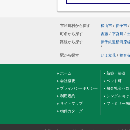
市区町村から探す
松山市
/
伊予市
/
町名から探す
吉藤
/
下吾川
/
路線から探す
伊予鉄道横河原
/
駅から探す
いよ立花
/
福音
ホーム
新築・築浅
会社概要
ペット可
プライバシーポリシー
敷金礼金ゼロ
利用規約
シングル向け
サイトマップ
ファミリー向
物件カタログ