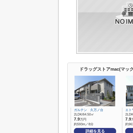
ドラッグストアmac(マッ
ガルテン 久万ノ台
エト
2LDK/64.50㎡
2LDK
7.9
7.9
万円
約593m／8分
約96
詳細を見る