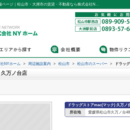
ドラッグストアmac(マック) 久万ノ台店情報ページ｜松山市・大洲市の賃貸・不動産なら株式会社NYホーム
社NYホーム
>
周辺施設案内
>
松山市
>
松山市のスーパー
>
ドラッグ
) 久万ノ台店
ドラッグストアmac(マック) 久万
所在地
愛媛県松山市久万ノ台48