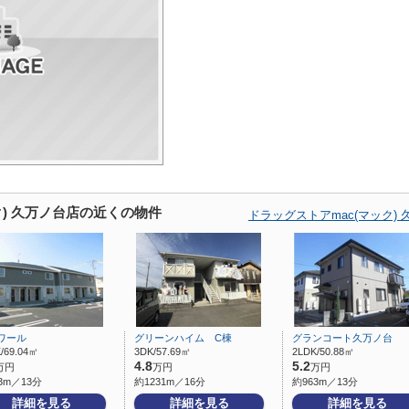
ク) 久万ノ台店の近くの物件
ドラッグストアmac(マック
ワール
グリーンハイム C棟
グランコート久万ノ台
/69.04㎡
3DK/57.69㎡
2LDK/50.88㎡
4.8
5.2
万円
万円
万円
3m／13分
約1231m／16分
約963m／13分
詳細を見る
詳細を見る
詳細を見る