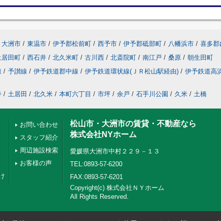
大洲市
/
東温市
/
伊予郡松前町
/
西予市
/
伊予郡砥部町
/
八幡浜市
/
喜多郡
土居田町
/
西石井
/
北久米町
/
古川西
/
北斎院町
/
南江戸
/
桑原
/
朝生田町
線
/
予讃線
/
伊予鉄道郡中線
/
伊予鉄道環状線(ＪＲ松山駅経由)
/
伊予鉄道高
寺
/
土居田
/
北久米
/
本町六丁目
/
市坪
/
余戸
/
石手川公園
/
久米
/
土橋
松山市・大洲市の賃貸・不動産なら
お問い合わせ
株式会社NYホーム
スタッフ紹介
周辺施設検索
愛媛県大洲市中村２２９－１３
お客様の声
TEL:0893-57-6200
け
FAX:0893-57-6201
Copyright(c) 株式会社ＮＹホーム
All Rights Reserved.