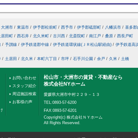
大洲市
/
東温市
/
伊予郡松前町
/
西予市
/
伊予郡砥部町
/
八幡浜市
/
喜多郡
土居田町
/
西石井
/
北久米町
/
古川西
/
北斎院町
/
南江戸
/
桑原
/
西長戸町
線
/
予讃線
/
伊予鉄道郡中線
/
伊予鉄道環状線(ＪＲ松山駅経由)
/
伊予鉄道高
寺
/
土居田
/
北久米
/
本町六丁目
/
市坪
/
石手川公園
/
余戸
/
久米
/
土橋
松山市・大洲市の賃貸・不動産なら
お問い合わせ
株式会社NYホーム
スタッフ紹介
周辺施設検索
愛媛県大洲市中村２２９－１３
お客様の声
TEL:0893-57-6200
け
FAX:0893-57-6201
Copyright(c) 株式会社ＮＹホーム
All Rights Reserved.