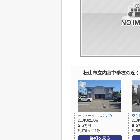
松山市立内宮中学校の近く
セジュール ふくずみ
空と
2LDK/62.80㎡
2LDK
5.5
6.5
万円
約876m／11分
約68
詳細を見る