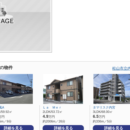
の物件
松山市立
風A
Ｌａ Ｍｅｒ
タマリスク内宮
/59.92㎡
2LDK/53.72㎡
3LDK/68.00㎡
4.9
6.5
万円
万円
万円
5m／9分
約2006m／26分
約336m／5分
詳細を見る
詳細を見る
詳細を見る