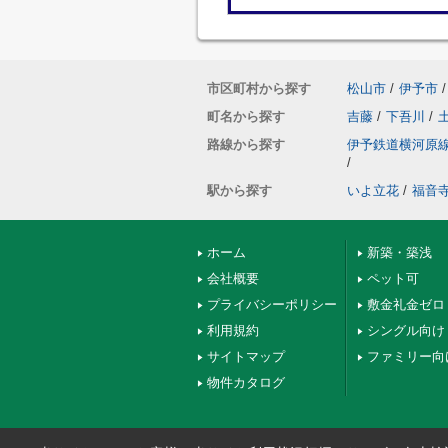
市区町村から探す
松山市
/
伊予市
/
町名から探す
吉藤
/
下吾川
/
路線から探す
伊予鉄道横河原
/
駅から探す
いよ立花
/
福音
ホーム
新築・築浅
会社概要
ペット可
プライバシーポリシー
敷金礼金ゼロ
利用規約
シングル向け
サイトマップ
ファミリー向
物件カタログ