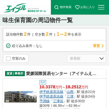
物件検索
お気に入り
味生保育園の周辺物件一覧
2
2
1～2
該当物件数
件
空き数
件
件を表示
変更
絞り込み条件：
なし
空室のみ
愛媛国際貿易センター（アイテムえひめ）ビジネスオフィス
賃貸 | 事務所
礼0
10.3378
18.2512
万円～
万円
伊予鉄道高浜線
「
山西
」駅 徒歩21分
伊予鉄道高浜線
「
三津
」駅 徒歩24分
予讃線
「
三津浜
」駅 徒歩30分
築30年 / 46.99㎡～82.96㎡