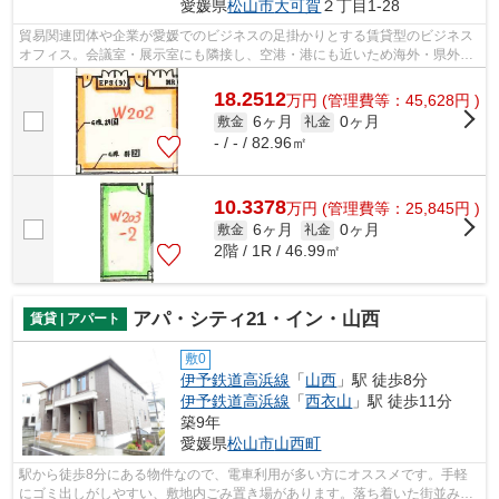
愛媛県
松山市
大可賀
２丁目1-28
貿易関連団体や企業が愛媛でのビジネスの足掛かりとする賃貸型のビジネス
オフィス。会議室・展示室にも隣接し、空港・港にも近いため海外・県外か
らのアクセスに便利です。
18.2512
万
円
(管理費等：45,628円 )
6ヶ月
0ヶ月
敷金
礼金
- / - / 82.96㎡
10.3378
万
円
(管理費等：25,845円 )
6ヶ月
0ヶ月
敷金
礼金
2階 / 1R / 46.99㎡
アパ・シティ21・イン・山西
賃貸 | アパート
敷0
伊予鉄道高浜線
「
山西
」駅 徒歩8分
伊予鉄道高浜線
「
西衣山
」駅 徒歩11分
築9年
愛媛県
松山市
山西町
駅から徒歩8分にある物件なので、電車利用が多い方にオススメです。手軽
にゴミ出しがしやすい、敷地内ごみ置き場があります。落ち着いた街並みが