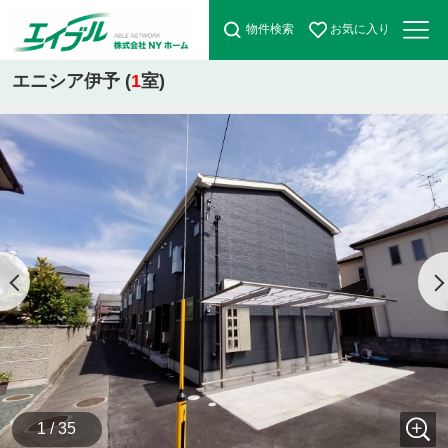
物件検索
お気に入り
エニシア伊予 (
1
室)
1 / 35