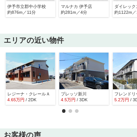
伊予市立郡中小学校
マルナカ 伊予店
ダイレック
約876m／11分
約281m／4分
約1122m／
エリアの近い物件
レジーナ・クレールＡ
プレッソ新川
4.65
万
円
/ 2DK
4.5
万
円
/ 3DK
5.2
万
円
/ 3
お客様の声