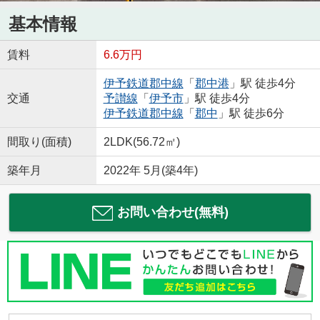
基本情報
賃料
6.6万円
伊予鉄道郡中線
「
郡中港
」駅 徒歩4分
交通
予讃線
「
伊予市
」駅 徒歩4分
伊予鉄道郡中線
「
郡中
」駅 徒歩6分
間取り(面積)
2LDK(56.72㎡)
築年月
2022年 5月(築4年)
お問い合わせ(無料)