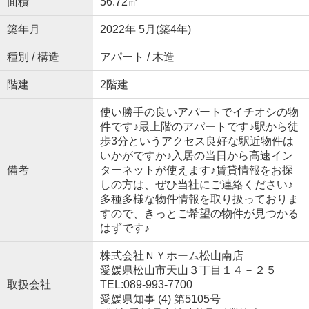
面積
56.72㎡
築年月
2022年 5月(築4年)
種別 / 構造
アパート / 木造
階建
2階建
使い勝手の良いアパートでイチオシの物
件です♪最上階のアパートです♪駅から徒
歩3分というアクセス良好な駅近物件は
いかがですか♪入居の当日から高速イン
備考
ターネットが使えます♪賃貸情報をお探
しの方は、ぜひ当社にご連絡ください♪
多種多様な物件情報を取り扱っておりま
すので、きっとご希望の物件が見つかる
はずです♪
株式会社ＮＹホーム松山南店
愛媛県松山市天山３丁目１４－２５
取扱会社
TEL:089-993-7700
愛媛県知事 (4) 第5105号