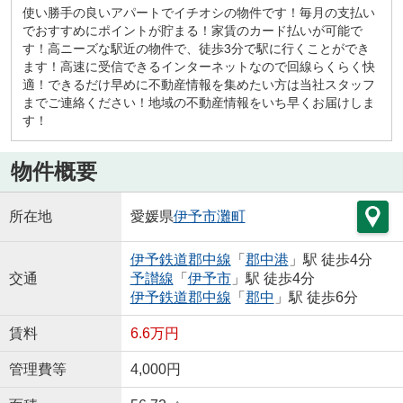
使い勝手の良いアパートでイチオシの物件です！毎月の支払い
でおすすめにポイントが貯まる！家賃のカード払いが可能で
す！高ニーズな駅近の物件で、徒歩3分で駅に行くことができ
ます！高速に受信できるインターネットなので回線らくらく快
適！できるだけ早めに不動産情報を集めたい方は当社スタッフ
までご連絡ください！地域の不動産情報をいち早くお届けしま
す！
物件概要
所在地
愛媛県
伊予市
灘町
伊予鉄道郡中線
「
郡中港
」駅 徒歩4分
交通
予讃線
「
伊予市
」駅 徒歩4分
伊予鉄道郡中線
「
郡中
」駅 徒歩6分
賃料
6.6万円
管理費等
4,000円