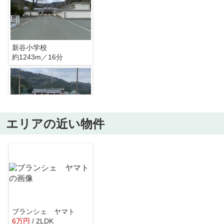
新谷小学校
約1243m／16分
エリアの近い物件
新谷中学校
約1537m／20分
ブランシェ ヤマト
6
万
円
/ 2LDK
ラ・ムー 大洲店