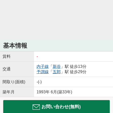
基本情報
賃料
-
内子線
「
新谷
」駅 徒歩13分
交通
予讃線
「
五郎
」駅 徒歩29分
間取り(面積)
-(-)
築年月
1993年 6月(築33年)
お問い合わせ(無料)