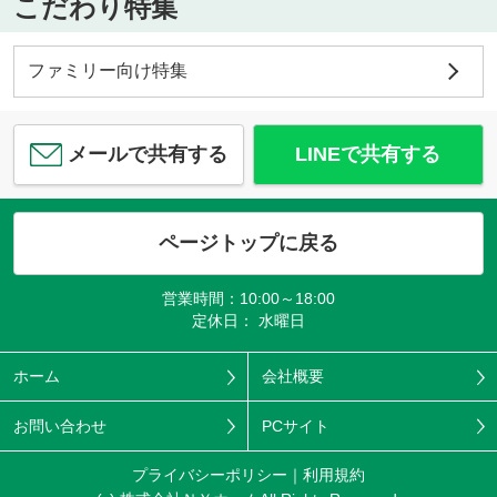
こだわり特集
ルイスキャロル
ファミリー向け特集
6.5
万
円
/ 2LDK
オズグリーン
約1970m／25分
メールで共有する
LINEで共有する
川畑智博
ページトップに戻る
DCMダイキ
営業時間：10:00～18:00
約1872m／24分
定休日： 水曜日
大野満
ホーム
会社概要
お問い合わせ
PCサイト
プライバシーポリシー
利用規約
ニトリ 大洲店