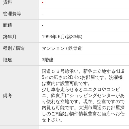
賃料
-
管理費等
-
面積
-
築年月
1993年 6月(築33年)
種別 / 構造
マンション / 鉄骨造
階建
3階建
国道５６号線沿い。新谷に立地する41.9
5㎡の広さの2DKのお部屋です。洗濯機
は室内に設置可能です。
少し車を走らせるとユニクロやコンビ
備考
ニ、飲食店にショッピングセンターがあ
り便利な立地です。現在、空室ですので
内覧も可能です。大洲市周辺のお部屋探
しのご相談は物件情報豊富な当店へお任
せ下さい。