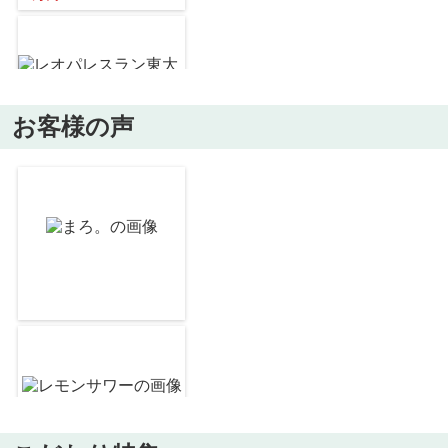
約1194m／15分
お客様の声
レオパレスラン東大洲Ｍ
6
万
円
/ 1K
たいき産直市 あいたい菜
約1728m／22分
シャトレーハイツ
5.4
万
円
/ 2DK
オズメッセ
約1970m／25分