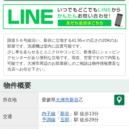
国道５６号線沿い。新谷に立地する41.95㎡の広さの2DKのお
部屋です。洗濯機は室内に設置可能です。
少し車を走らせるとユニクロやコンビニ、飲食店にショッピン
グセンターがあり便利な立地です。現在、空室ですので内覧も
可能です。大洲市周辺のお部屋探しのご相談は物件情報豊富な
当店へお任せ下さい。
物件概要
所在地
愛媛県
大洲市
新谷
乙
内子線
「
新谷
」駅 徒歩13分
交通
予讃線
「
五郎
」駅 徒歩29分