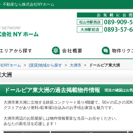
・不動産なら株式会社NYホーム
社NYホーム
>
(賃貸)地域から探す
>
大洲市
>
ドールピア東大洲
東大洲
ドールピア東大洲
の過去掲載物件情報
現況の確認はお気
大洲市東大洲に立地する鉄筋コンクリート造り4階建て。50㎡の広さの3D
グストアがあり便利♪駐車場1台込みのお手頃お家賃も魅力です。
大洲市周辺のお部屋探しは物件情報豊富な当店へお任せください。
あなたの新生活を応援します！