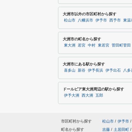
大洲市以外の市区町村から探す
松山市
八幡浜市
伊予市
西予市
東温
大洲市の町名から探す
東大洲
若宮
中村
東若宮
菅田町菅田
大洲市にある駅から探す
喜多山
新谷
伊予長浜
伊予出石
八多
ドールピア東大洲周辺の駅から探す
伊予大洲
西大洲
五郎
市区町村から探す
松山市
/
伊予市
/
町名から探す
吉藤
/
土居田町
/