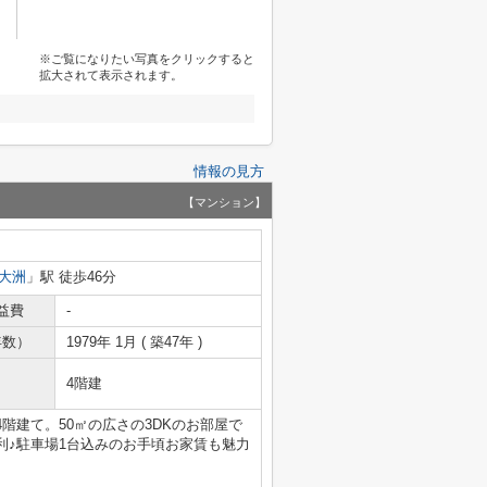
※ご覧になりたい写真をクリックすると
拡大されて表示されます。
情報の見方
【マンション】
大洲
」駅 徒歩46分
益費
-
年数）
1979年 1月 ( 築47年 )
4階建
階建て。50㎡の広さの3DKのお部屋で
利♪駐車場1台込みのお手頃お家賃も魅力