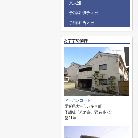
東大洲
予讃線 伊予大洲
予讃線 西大洲
おすすめ物件
アーバンコート
愛媛県大洲市八多喜町
予讃線「八多喜」駅 徒歩7分
築21年