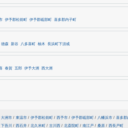
市
伊予郡松前町
伊予郡砥部町
喜多郡内子町
徳森
新谷
八多喜町
柚木
長浜町下須戒
喜
春賀
五郎
伊予大洲
西大洲
大洲市
/
東温市
/
伊予郡松前町
/
西予市
/
伊予郡砥部町
/
八幡浜市
/
喜多郡
下吾川
/
西石井
/
北久米町
/
古川西
/
北斎院町
/
南江戸
/
桑原
/
西長戸町