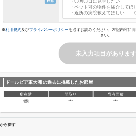
任意
※
利用規約
及び
プライバシーポリシー
を必ずお読みください。左記内容に同
さい。
未入力項目がありま
ドールピア東大洲
の過去に掲載したお部屋
所在階
間取り
専有面積
4階
***
***
から探す