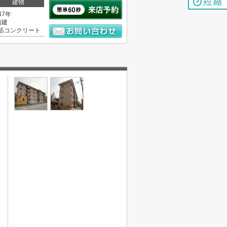
建物
47年
階建
筋コンクリート