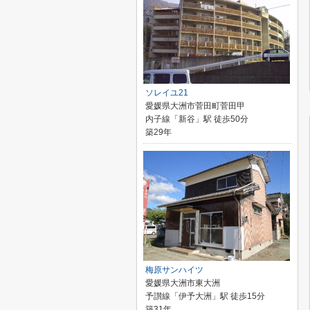
ソレイユ21
愛媛県大洲市菅田町菅田甲
内子線「新谷」駅 徒歩50分
築29年
梅原サンハイツ
愛媛県大洲市東大洲
予讃線「伊予大洲」駅 徒歩15分
築31年