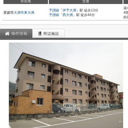
所在地
交通
築
予讃線
「
伊予大洲
」駅 徒歩13分
愛媛県
大洲市
東大洲
4
予讃線
「
西大洲
」駅 徒歩46分
鉄
物件情報
周辺施設