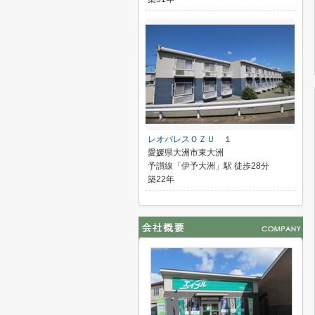
レオパレスＯＺＵ １
愛媛県大洲市東大洲
予讃線「伊予大洲」駅 徒歩28分
築22年