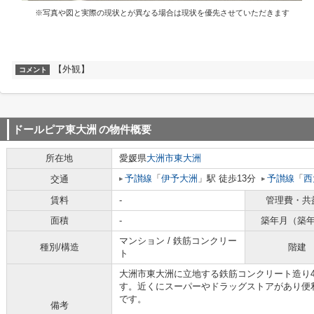
※写真や図と実際の現状とが異なる場合は現状を優先させていただきます
【外観】
コメント
ドールピア東大洲
の物件概要
所在地
愛媛県
大洲市
東大洲
予讃線
「
伊予大洲
」駅 徒歩13分
予讃線
「
西
交通
賃料
-
管理費・共
面積
-
築年月（築
マンション / 鉄筋コンクリー
種別/構造
階建
ト
大洲市東大洲に立地する鉄筋コンクリート造り4
す。近くにスーパーやドラッグストアがあり便
です。
備考