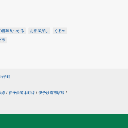
の部屋見つかる
お部屋探し
ぐるめ
洲市
内子町
浜線
/
伊予鉄道本町線
/
伊予鉄道市駅線
/