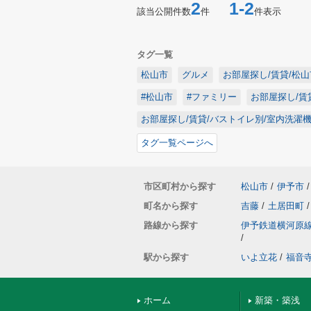
2
1-2
該当公開件数
件
件表示
タグ一覧
松山市
グルメ
お部屋探し/賃貸/松山
#松山市
#ファミリー
お部屋探し/賃
お部屋探し/賃貸/バストイレ別/室内洗濯
タグ一覧ページへ
市区町村から探す
松山市
/
伊予市
/
町名から探す
吉藤
/
土居田町
/
路線から探す
伊予鉄道横河原
/
駅から探す
いよ立花
/
福音
ホーム
新築・築浅