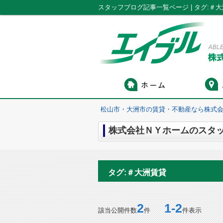
松山市・大洲市の賃貸・不動産なら株式会
株式会社ＮＹホームのスタッフ
タグ:＃大洲賃貸
2
1-2
該当公開件数
件
件表示