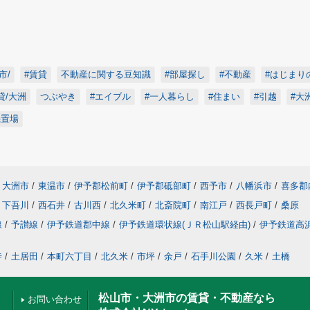
市/
#賃貸
不動産に関する豆知識
#部屋探し
#不動産
#はじまり
貸/大洲
つぶやき
#エイブル
#一人暮らし
#住まい
#引越
#大
機置場
大洲市
/
東温市
/
伊予郡松前町
/
伊予郡砥部町
/
西予市
/
八幡浜市
/
喜多郡
下吾川
/
西石井
/
古川西
/
北久米町
/
北斎院町
/
南江戸
/
西長戸町
/
桑原
線
/
予讃線
/
伊予鉄道郡中線
/
伊予鉄道環状線(ＪＲ松山駅経由)
/
伊予鉄道高
寺
/
土居田
/
本町六丁目
/
北久米
/
市坪
/
余戸
/
石手川公園
/
久米
/
土橋
松山市・大洲市の賃貸・不動産なら
お問い合わせ