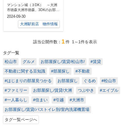
場1台込～
マンション城（３DK） ～大洲
市徳森大洲市徳森、3DKのお部屋
をご紹介します！3DKの広さがあ
2024-09-30
って、...
大洲駅前店 物件情報
1
該当公開件数：
件
1～1
件を表示
タグ一覧
松山市
グルメ
お部屋探し/賃貸/松山市/
#賃貸
不動産に関する豆知識
#部屋探し
#不動産
#はじまりの部屋見つかる
お部屋探し
ぐるめ
#松山市
#ファミリー
お部屋探し/賃貸/大洲
つぶやき
#エイブル
#一人暮らし
#住まい
#引越
#大洲市
お部屋探し/賃貸/バストイレ別/室内洗濯機置場
タグ一覧ページへ