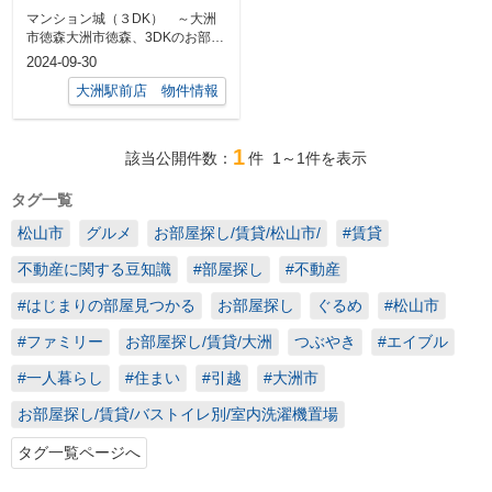
場1台込～
マンション城（３DK） ～大洲
市徳森大洲市徳森、3DKのお部屋
をご紹介します！3DKの広さがあ
2024-09-30
って、...
大洲駅前店 物件情報
1
該当公開件数：
件
1～1
件を表示
タグ一覧
松山市
グルメ
お部屋探し/賃貸/松山市/
#賃貸
不動産に関する豆知識
#部屋探し
#不動産
#はじまりの部屋見つかる
お部屋探し
ぐるめ
#松山市
#ファミリー
お部屋探し/賃貸/大洲
つぶやき
#エイブル
#一人暮らし
#住まい
#引越
#大洲市
お部屋探し/賃貸/バストイレ別/室内洗濯機置場
タグ一覧ページへ