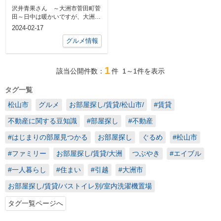
沢井青果さん ～大洲市菅田町菅
田～日中は暖かいですが、大洲の
早朝の気温は０度前後考えたら、
2024-02-17
冷蔵庫の温...
グルメ情報
1
該当公開件数：
件
1～1
件を表示
タグ一覧
松山市
グルメ
お部屋探し/賃貸/松山市/
#賃貸
不動産に関する豆知識
#部屋探し
#不動産
#はじまりの部屋見つかる
お部屋探し
ぐるめ
#松山市
#ファミリー
お部屋探し/賃貸/大洲
つぶやき
#エイブル
#一人暮らし
#住まい
#引越
#大洲市
お部屋探し/賃貸/バストイレ別/室内洗濯機置場
タグ一覧ページへ