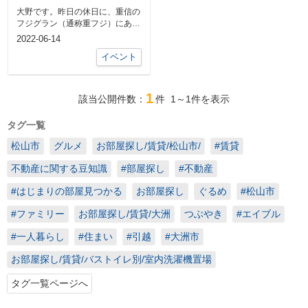
観てきました。
大野です。昨日の休日に、重信の
フジグラン（通称重フジ）にある
シネマサンシャインで公開中の映
2022-06-14
画「身近き...
イベント
1
該当公開件数：
件
1～1
件を表示
タグ一覧
松山市
グルメ
お部屋探し/賃貸/松山市/
#賃貸
不動産に関する豆知識
#部屋探し
#不動産
#はじまりの部屋見つかる
お部屋探し
ぐるめ
#松山市
#ファミリー
お部屋探し/賃貸/大洲
つぶやき
#エイブル
#一人暮らし
#住まい
#引越
#大洲市
お部屋探し/賃貸/バストイレ別/室内洗濯機置場
タグ一覧ページへ