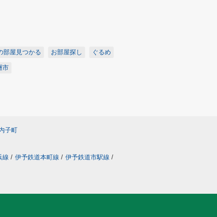
の部屋見つかる
お部屋探し
ぐるめ
洲市
内子町
浜線
/
伊予鉄道本町線
/
伊予鉄道市駅線
/