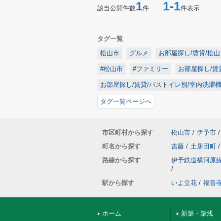
1
1-1
該当公開件数
件
件表示
タグ一覧
松山市
グルメ
お部屋探し/賃貸/松山
#松山市
#ファミリー
お部屋探し/賃
お部屋探し/賃貸/バストイレ別/室内洗濯
タグ一覧ページへ
市区町村から探す
松山市
/
伊予市
/
町名から探す
吉藤
/
土居田町
/
路線から探す
伊予鉄道横河原
/
駅から探す
いよ立花
/
福音
ホーム
新築・築浅