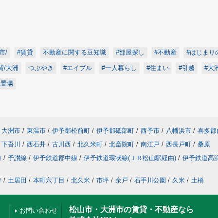
市/
#賃貸
不動産に関する豆知識
#部屋探し
#不動産
#はじまり
貸/大洲
つぶやき
#エイブル
#一人暮らし
#住まい
#引越
#大
機置場
大洲市
/
東温市
/
伊予郡松前町
/
伊予郡砥部町
/
西予市
/
八幡浜市
/
喜多郡
下吾川
/
西石井
/
古川西
/
北久米町
/
北斎院町
/
南江戸
/
西長戸町
/
桑原
線
/
予讃線
/
伊予鉄道郡中線
/
伊予鉄道環状線(ＪＲ松山駅経由)
/
伊予鉄道高
寺
/
土居田
/
本町六丁目
/
北久米
/
市坪
/
余戸
/
石手川公園
/
久米
/
土橋
松山市・大洲市の賃貸・不動産なら
お問い合わせ