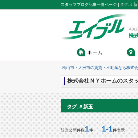
スタッフブログ記事一覧ページ | タグ:
松山市・大洲市の賃貸・不動産なら株式会
株式会社ＮＹホームのスタッフ
タグ:＃新玉
1
1-1
該当公開件数
件
件表示