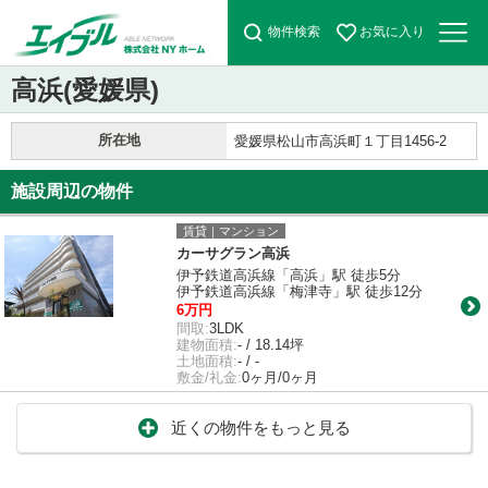
物件検索
お気に入り
高浜(愛媛県)
所在地
愛媛県松山市高浜町１丁目1456-2
施設周辺の物件
賃貸｜マンション
カーサグラン高浜
伊予鉄道高浜線「高浜」駅 徒歩5分
伊予鉄道高浜線「梅津寺」駅 徒歩12分
6万円
間取:
3LDK
建物面積:
- / 18.14坪
土地面積:
- / -
敷金/礼金:
0ヶ月/0ヶ月
近くの物件をもっと見る