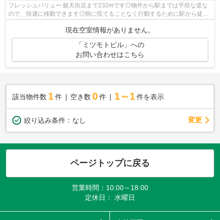
フレッシュバリュー 銀天街店まで232mです◎物件から駅までは平坦な道な
ので、快適に移動できます◎朝に慌てることなく行動するために駅から徒歩
9分の駅近物件はいかがでしょうか◎お家で...
現在空室情報がありません。
「ミツモトビル」への
お問い合わせはこちら
1
0
1～1
該当物件数
件
空き数
件
件を表示
変更
絞り込み条件：
なし
ページトップに戻る
営業時間：10:00～18:00
定休日： 水曜日