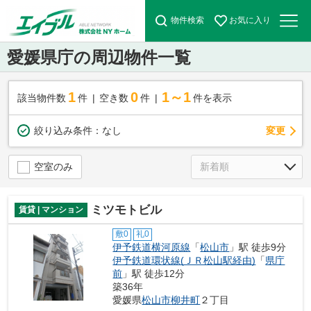
物件検索
お気に入り
愛媛県庁の周辺物件一覧
1
0
1～1
該当物件数
件
空き数
件
件を表示
変更
絞り込み条件：
なし
空室のみ
ミツモトビル
賃貸 | マンション
敷0
礼0
伊予鉄道横河原線
「
松山市
」駅 徒歩9分
伊予鉄道環状線(ＪＲ松山駅経由)
「
県庁
前
」駅 徒歩12分
築36年
愛媛県
松山市
柳井町
２丁目