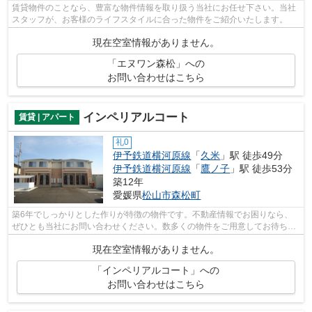
賃貸物件のことなら、豊富な物件情報を取り扱う当社にお任せ下さい。当社
スタッフが、お客様のライフスタイルに合った物件をご紹介いたします。
現在空室情報がありません。
「エヌワン森松」への
お問い合わせはこちら
インペリアルコート
賃貸 | アパート
礼0
伊予鉄道横河原線
「
久米
」駅 徒歩49分
伊予鉄道横河原線
「
鷹ノ子
」駅 徒歩53分
築12年
愛媛県
松山市
森松町
築6年でしっかりとした作りが特徴の物件です。不動産情報でお困りなら、
ぜひとも当社にお問い合わせください。数多くの物件をご用意してお待ちし
ております。
現在空室情報がありません。
「インペリアルコート」への
お問い合わせはこちら