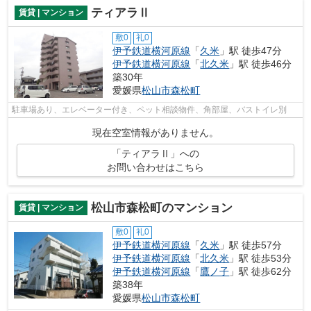
ティアラⅡ
賃貸 | マンション
敷0
礼0
伊予鉄道横河原線
「
久米
」駅 徒歩47分
伊予鉄道横河原線
「
北久米
」駅 徒歩46分
築30年
愛媛県
松山市
森松町
駐車場あり、エレベーター付き、ペット相談物件、角部屋、バストイレ別
現在空室情報がありません。
「ティアラⅡ」への
お問い合わせはこちら
松山市森松町のマンション
賃貸 | マンション
敷0
礼0
伊予鉄道横河原線
「
久米
」駅 徒歩57分
伊予鉄道横河原線
「
北久米
」駅 徒歩53分
伊予鉄道横河原線
「
鷹ノ子
」駅 徒歩62分
築38年
愛媛県
松山市
森松町