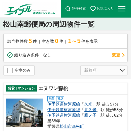
物件検索
お気に入り
松山南郵便局の周辺物件一覧
5
0
1～5
該当物件数
件
空き数
件
件を表示
変更
絞り込み条件：
なし
空室のみ
エヌワン森松
賃貸 | マンション
敷0
礼0
伊予鉄道横河原線
「
久米
」駅 徒歩57分
伊予鉄道横河原線
「
北久米
」駅 徒歩53分
伊予鉄道横河原線
「
鷹ノ子
」駅 徒歩62分
築38年
愛媛県
松山市
森松町