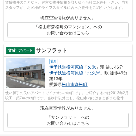
賃貸物件のことなら、豊富な物件情報を取り扱う当社にお任せ下さい。当社
スタッフが、お客様のライフスタイルに合った物件をご紹介いたします。
現在空室情報がありません。
「松山市森松町のマンション」への
お問い合わせはこちら
サンフラット
賃貸 | アパート
礼0
伊予鉄道横河原線
「
久米
」駅 徒歩46分
伊予鉄道横河原線
「
北久米
」駅 徒歩49分
築13年
愛媛県
松山市
森松町
使い勝手の良いアパートでイチオシの物件です。ご紹介するのは2013年2月
竣工・築7年の物件です。当物件以外にも、松山市内にはさまざまな物件が
ございます。他の物件も見てみたい方は...
現在空室情報がありません。
「サンフラット」への
お問い合わせはこちら