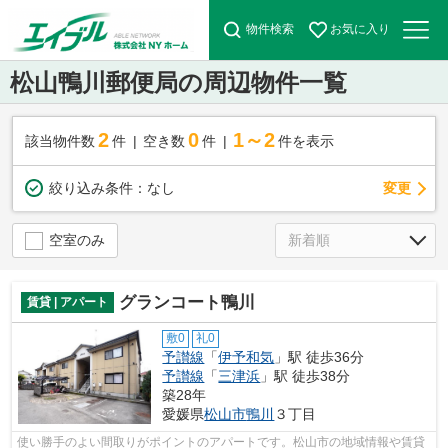
物件検索
お気に入り
松山鴨川郵便局の周辺物件一覧
2
0
1～2
該当物件数
件
空き数
件
件を表示
変更
絞り込み条件：
なし
空室のみ
グランコート鴨川
賃貸 | アパート
敷0
礼0
予讃線
「
伊予和気
」駅 徒歩36分
予讃線
「
三津浜
」駅 徒歩38分
築28年
愛媛県
松山市
鴨川
３丁目
使い勝手のよい間取りがポイントのアパートです。松山市の地域情報や賃貸