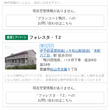
物件情報のことなら、当社にお任せ下さい。
現在空室情報がありません。
「グランコート鴨川」への
お問い合わせはこちら
フォレスタ・Ｔ2
賃貸 | アパート
敷0
礼0
伊予鉄道環状線(ＪＲ松山駅経由)
「
本町
六丁目
」駅 徒歩33分
「鴨川団地前」バス停下車 徒歩8分
築24年
愛媛県
松山市
吉藤
５丁目
こちらの物件はアパートです。あなたのライフスタイルに適した物件をお探
しなら当社にお任せください。多種多様な物件情報を取り扱っておりますの
でべストな物件をご紹介いたします。
現在空室情報がありません。
「フォレスタ・Ｔ2」への
お問い合わせはこちら