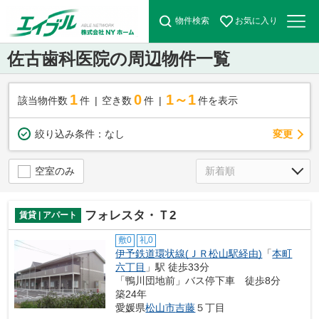
物件検索
お気に入り
佐古歯科医院の周辺物件一覧
1
0
1～1
該当物件数
件
空き数
件
件を表示
変更
絞り込み条件：
なし
空室のみ
フォレスタ・Ｔ2
賃貸 | アパート
敷0
礼0
伊予鉄道環状線(ＪＲ松山駅経由)
「
本町
六丁目
」駅 徒歩33分
「鴨川団地前」バス停下車 徒歩8分
築24年
愛媛県
松山市
吉藤
５丁目