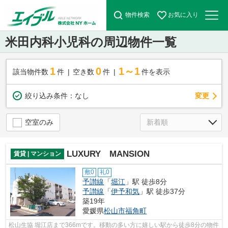
物件検索
お気に入り
米田内科小児科の周辺物件一覧
1
0
1～1
該当物件数
件
空き数
件
件を表示
変更
絞り込み条件：
なし
空室のみ
LUXURY MANSION
賃貸 | マンション
敷0
礼0
予讃線
「
堀江
」駅 徒歩8分
予讃線
「
伊予和気
」駅 徒歩37分
築19年
愛媛県
松山市
福角町
松山生協 堀江店まで366mです。移動の多い方に嬉しい駅から徒歩8分の物件