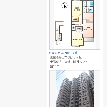
ルミナスひばりヶ丘
愛媛県松山市ひばりケ丘
予讃線「三津浜」駅 徒歩1分
築16年