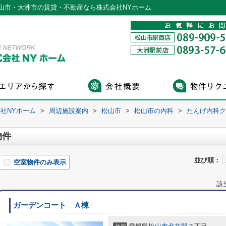
山市・大洲市の賃貸・不動産なら株式会社NYホーム
社NYホーム
>
周辺施設案内
>
松山市
>
松山市の内科
>
たんげ内科ク
物件
並び順：
空室物件のみ表示
該
ガーデンコート Ａ棟