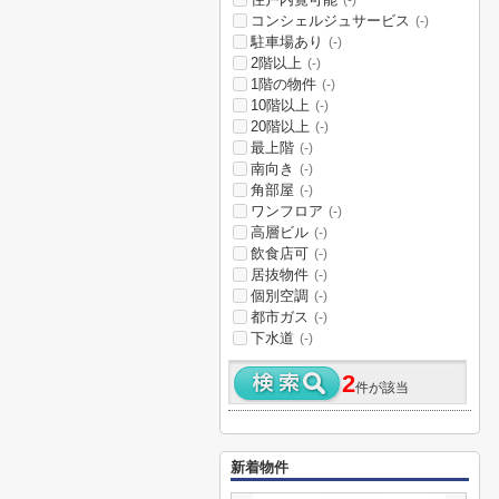
(-)
コンシェルジュサービス
(-)
駐車場あり
(-)
2階以上
(-)
1階の物件
(-)
10階以上
(-)
20階以上
(-)
最上階
(-)
南向き
(-)
角部屋
(-)
ワンフロア
(-)
高層ビル
(-)
飲食店可
(-)
居抜物件
(-)
個別空調
(-)
都市ガス
(-)
下水道
(-)
2
件が該当
新着物件