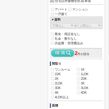
貸),住宅以外建物全部,駐車場
アパート
マンション
一戸建て
▼賃料
～
敷金・保証金なし
礼金・敷引なし
共益費・管理費込み
2
件が該当
間取り
ワンルーム
1K
1DK
1LDK
2K
2DK
2LDK
3K
3DK
3LDK
4K
4DK
4LDK以上
面積