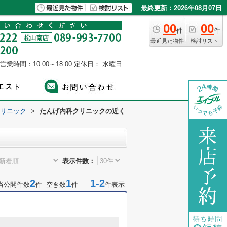
最終更新：2026年08月07日
00
00
件
件
最近見た物件
検討リスト
営業時間：10:00～18:00
定休日： 水曜日
リニック
>
たんげ内科クリニックの近く
表示件数：
2
1
1-2
当公開件数
件 空き数
件
件表示