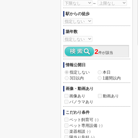
～
駅からの徒歩
築年数
2
件が該当
情報公開日
指定しない
本日
3日以内
1週間以内
画像・動画あり
画像あり
動画あり
パノラマあり
こだわり条件
ペット飼育可
(-)
ペット専用設備
(-)
楽器相談
(-)
陽当り良好
(-)