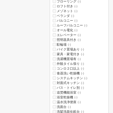
フローリング
(-)
ロフト付き
(-)
メゾネット
(-)
ベランダ
(-)
バルコニー
(-)
ルーフバルコニー
(-)
オール電化
(-)
エレベーター
(-)
照明器具付き
(-)
駐輪場
(-)
バイク置場あり
(-)
家具・家電付き
(-)
洗濯機置場有
(-)
外観タイル張り
(-)
コンロ２口以上
(-)
食器洗い乾燥機
(-)
システムキッチン
(-)
対面式キッチン
(-)
バス・トイレ別
(-)
追焚機能浴室
(-)
浴室乾燥機
(-)
温水洗浄便座
(-)
洗面台
(-)
洗髪洗面化粧台
(-)