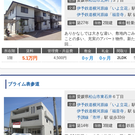
愛媛県
松山市
北井門
３丁目
住所
交通
伊予鉄道横河原線
「
いよ立花
」駅
伊予鉄道横河原線
「
福音寺
」駅 
築27年
2階建
軽量
築年
階数
構造
ありかなしでは大きな違い、敷地内ごみ
ことの多い、充実のアパート物件。新た
回...
所在階
賃料
管理費・共益費
敷金
礼金
間取り
5.1
万円
0ヶ月
0ヶ月
1階
4,500円
2LDK
ブライム表参道
愛媛県
松山市
東石井
６丁目
住所
交通
伊予鉄道横河原線
「
いよ立花
」駅
伊予鉄道横河原線
「
福音寺
」駅 
予讃線
「
市坪
」駅 徒歩33分
築14年
3階建
鉄筋
築年
階数
構造