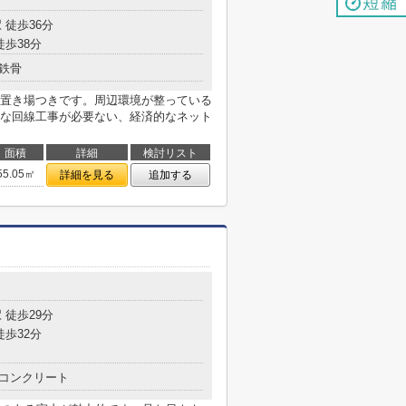
 徒歩36分
徒歩38分
鉄骨
置き場つきです。周辺環境が整っている
な回線工事が必要ない、経済的なネット
面積
詳細
検討リスト
55.05㎡
詳細を見る
追加する
 徒歩29分
徒歩32分
コンクリート