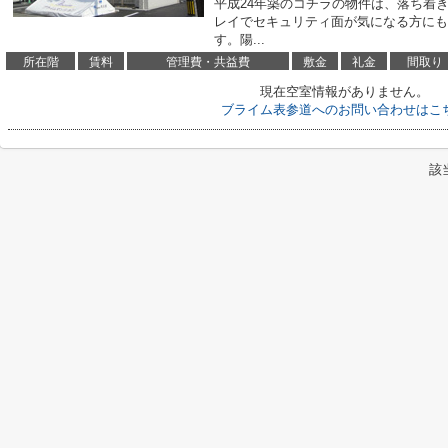
平成24年築のコチラの物件は、落ち着
レイでセキュリティ面が気になる方にも
す。陽...
所在階
賃料
管理費・共益費
敷金
礼金
間取り
現在空室情報がありません。
ブライム表参道へのお問い合わせはこ
該