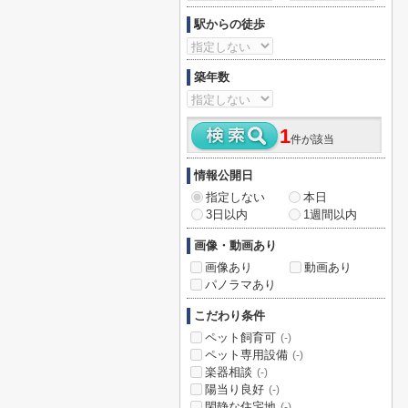
駅からの徒歩
築年数
1
件が該当
情報公開日
指定しない
本日
3日以内
1週間以内
画像・動画あり
画像あり
動画あり
パノラマあり
こだわり条件
ペット飼育可
(-)
ペット専用設備
(-)
楽器相談
(-)
陽当り良好
(-)
閑静な住宅地
(-)