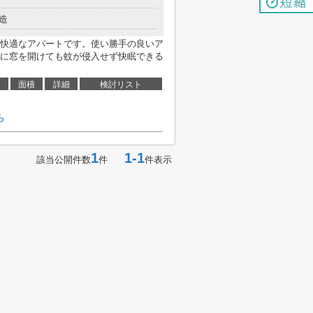
造
快適なアパートです。使い勝手の良いア
に窓を開けても蚊が侵入せず快眠できる
面積
詳細
検討リスト
ら
1
1-1
該当公開件数
件
件表示