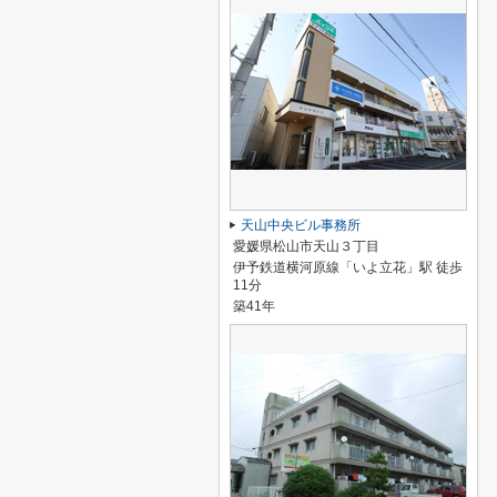
天山中央ビル事務所
愛媛県松山市天山３丁目
伊予鉄道横河原線「いよ立花」駅 徒歩
11分
築41年