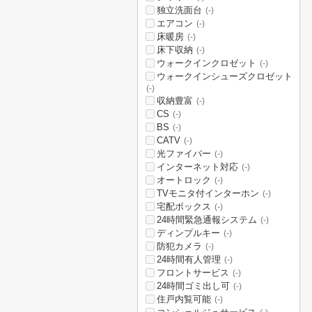
独立洗面台
(-)
エアコン
(-)
床暖房
(-)
床下収納
(-)
ウォークインクロゼット
(-)
ウォークインシューズクロゼット
(-)
収納豊富
(-)
CS
(-)
BS
(-)
CATV
(-)
光ファイバー
(-)
インターネット対応
(-)
オートロック
(-)
TVモニタ付インターホン
(-)
宅配ボックス
(-)
24時間緊急通報システム
(-)
ディンプルキー
(-)
防犯カメラ
(-)
24時間有人管理
(-)
フロントサービス
(-)
24時間ゴミ出し可
(-)
住戸内覧可能
(-)