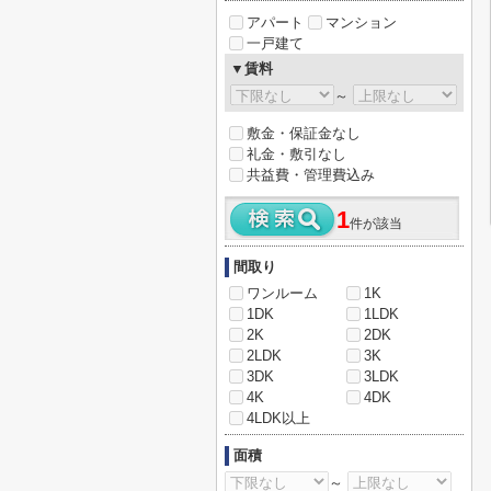
アパート
マンション
一戸建て
▼賃料
～
敷金・保証金なし
礼金・敷引なし
共益費・管理費込み
1
件が該当
間取り
ワンルーム
1K
1DK
1LDK
2K
2DK
2LDK
3K
3DK
3LDK
4K
4DK
4LDK以上
面積
～