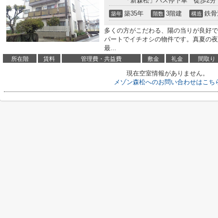
「新森松」バス停下車 徒歩2分
築35年
3階建
鉄骨
築年
階数
構造
多くの方がこだわる、陽の当りが良好で
パートでイチオシの物件です。真夏の夜
最...
所在階
賃料
管理費・共益費
敷金
礼金
間取り
現在空室情報がありません。
メゾン森松へのお問い合わせはこち