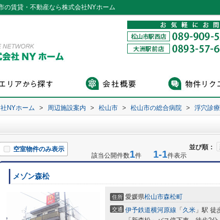
市の賃貸・不動産なら株式会社NYホーム
社NYホーム
>
周辺施設案内
>
松山市
>
松山市の総合病院
>
浮穴診療
並び順：
空室物件のみ表示
1
1-1
該当公開件数
件
件表示
メゾン森松
愛媛県
松山市
森松町
住所
交通
伊予鉄道横河原線
「
久米
」駅 徒