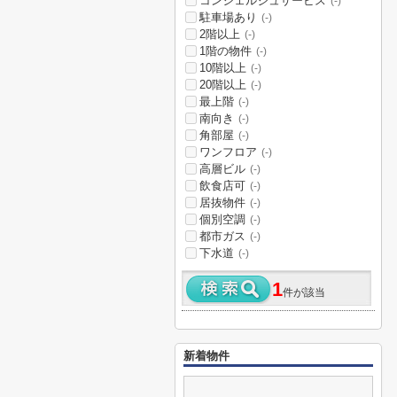
コンシェルジュサービス
(-)
駐車場あり
(-)
2階以上
(-)
1階の物件
(-)
10階以上
(-)
20階以上
(-)
最上階
(-)
南向き
(-)
角部屋
(-)
ワンフロア
(-)
高層ビル
(-)
飲食店可
(-)
居抜物件
(-)
個別空調
(-)
都市ガス
(-)
下水道
(-)
1
件が該当
新着物件