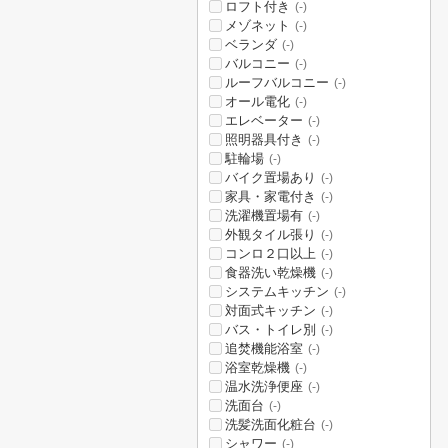
ロフト付き
(-)
メゾネット
(-)
ベランダ
(-)
バルコニー
(-)
ルーフバルコニー
(-)
オール電化
(-)
エレベーター
(-)
照明器具付き
(-)
駐輪場
(-)
バイク置場あり
(-)
家具・家電付き
(-)
洗濯機置場有
(-)
外観タイル張り
(-)
コンロ２口以上
(-)
食器洗い乾燥機
(-)
システムキッチン
(-)
対面式キッチン
(-)
バス・トイレ別
(-)
追焚機能浴室
(-)
浴室乾燥機
(-)
温水洗浄便座
(-)
洗面台
(-)
洗髪洗面化粧台
(-)
シャワー
(-)