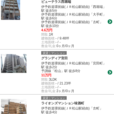
ビューテラス西堀端
伊予鉄道環状線(ＪＲ松山駅経由)「西堀端」
駅 徒歩5分
伊予鉄道環状線(ＪＲ松山駅経由)「大手町」
駅 徒歩6分
伊予鉄道環状線(ＪＲ松山駅経由)「古町」
駅 徒歩10分
4.6万円
間取:
1R
建物面積:
- / 9.48坪
土地面積:
- / -
敷金/礼金:
0ヶ月/0ヶ月
賃貸｜マンション
グランディア宮田
伊予鉄道環状線(ＪＲ松山駅経由)「宮田町」
駅 徒歩2分
予讃線「松山」駅 徒歩8分
11万円
間取:
3LDK
建物面積:
- / 21.23坪
土地面積:
- / -
敷金/礼金:
2ヶ月/0ヶ月
賃貸｜マンション
ライオンズマンション味酒町
伊予鉄道環状線(ＪＲ松山駅経由)「古町」
駅 徒歩4分