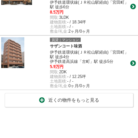
伊予鉄道環状線(ＪＲ松山駅経由)「宮田町」
駅 徒歩6分
8.5万円
間取:
3LDK
建物面積:
- / 18.34坪
土地面積:
- / -
敷金/礼金:
2ヶ月/0ヶ月
賃貸｜マンション
サザンコート味酒
伊予鉄道環状線(ＪＲ松山駅経由)「宮田町」
駅 徒歩4分
伊予鉄道高浜線「古町」駅 徒歩5分
5.9万円
間取:
2DK
建物面積:
- / 12.25坪
土地面積:
- / -
敷金/礼金:
0ヶ月/0ヶ月
近くの物件をもっと見る