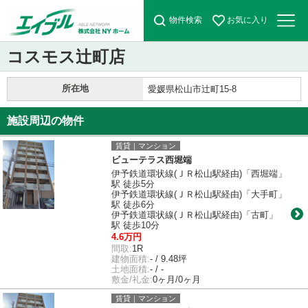
物件検索
お気に入り
コスモス辻町店
所在地
愛媛県松山市辻町15-8
施設周辺の物件
賃貸｜マンション
ビューテラス西堀端
伊予鉄道環状線(ＪＲ松山駅経由)「西堀端」
駅 徒歩5分
伊予鉄道環状線(ＪＲ松山駅経由)「大手町」
駅 徒歩6分
伊予鉄道環状線(ＪＲ松山駅経由)「古町」
駅 徒歩10分
4.6万円
間取:
1R
建物面積:
- / 9.48坪
土地面積:
- / -
敷金/礼金:
0ヶ月/0ヶ月
賃貸｜マンション