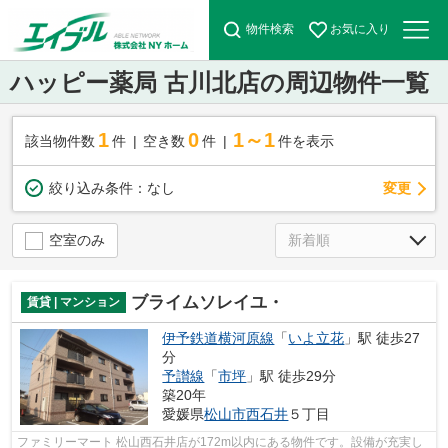
物件検索
お気に入り
ハッピー薬局 古川北店の周辺物件一覧
1
0
1～1
該当物件数
件
空き数
件
件を表示
変更
絞り込み条件：
なし
空室のみ
ブライムソレイユ・
賃貸 | マンション
伊予鉄道横河原線
「
いよ立花
」駅 徒歩27
分
予讃線
「
市坪
」駅 徒歩29分
築20年
愛媛県
松山市
西石井
５丁目
ファミリーマート 松山西石井店が172m以内にある物件です。設備が充実し