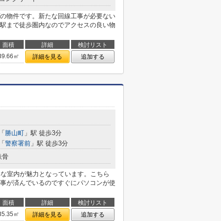
の物件です。新たな回線工事が必要ない
駅まで徒歩圏内なのでアクセスの良い物
面積
詳細
検討リスト
39.66㎡
詳細を見る
追加する
「
勝山町
」駅 徒歩3分
「
警察署前
」駅 徒歩3分
鉄骨
いな室内が魅力となっています。こちら
事が済んでいるのですぐにパソコンが使
面積
詳細
検討リスト
35.35㎡
詳細を見る
追加する