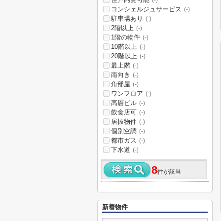
(-)
コンシェルジュサービス
(-)
駐車場あり
(-)
2階以上
(-)
1階の物件
(-)
10階以上
(-)
20階以上
(-)
最上階
(-)
南向き
(-)
角部屋
(-)
ワンフロア
(-)
高層ビル
(-)
飲食店可
(-)
居抜物件
(-)
個別空調
(-)
都市ガス
(-)
下水道
(-)
8
件が該当
新着物件