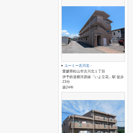
ユーミー古川北・
愛媛県松山市古川北１丁目
伊予鉄道横河原線「いよ立花」駅 徒歩
23分
築24年