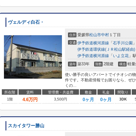
ヴェルディ白石・
愛媛県
松山市
中村
１丁目
住所
交通
伊予鉄道横河原線
「
石手川公園
」
伊予鉄道環状線(ＪＲ松山駅経由)
伊予鉄道横河原線
「
いよ立花
」駅
築33年
2階建
軽量
築年
階数
構造
使い勝手の良いアパートでイチオシの物
件です。不動産情報でお困りなら、ぜひ
くの...
所在階
賃料
管理費・共益費
敷金
礼金
間取り
4.6
万円
0ヶ月
0ヶ月
1階
3,500円
3DK
スカイタワー勝山