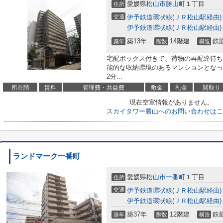
愛媛県
松山市
勝山町
１丁目
住所
交通
伊予鉄道環状線(ＪＲ松山駅経由)
伊予鉄道環状線(ＪＲ松山駅経由)
築13年
14階建
鉄
築年
階数
構造
宅配ボックス付きで、荷物の再配達待ち
能的な収納環境のあるマンションとなっ
2分...
所在階
賃料
管理費・共益費
敷金
礼金
間取り
現在空室情報がありません。
スカイタワー勝山へのお問い合わせはこ
ランドマーク一番町
愛媛県
松山市
一番町
１丁目
住所
交通
伊予鉄道環状線(ＪＲ松山駅経由)
伊予鉄道環状線(ＪＲ松山駅経由)
築37年
12階建
鉄
築年
階数
構造