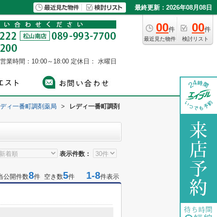
最終更新：2026年08月08日
00
00
件
件
最近見た物件
検討リスト
営業時間：10:00～18:00
定休日： 水曜日
ディ一番町調剤薬局
>
レディ一番町調剤
表示件数：
8
5
1-8
当公開件数
件 空き数
件
件表示