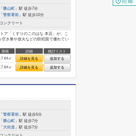
「
勝山町
」駅 徒歩7分
「
警察署前
」駅 徒歩10分
コンクリート
トア「くすりのこのはな 本店」が、こ
す♪空き巣や放火などの防犯面で優れてい
面積
詳細
検討リスト
17.84㎡
詳細を見る
追加する
17.84㎡
詳細を見る
追加する
「
警察署前
」駅 徒歩6分
「
勝山町
」駅 徒歩7分
「
大街道
」駅 徒歩7分
コンクリート