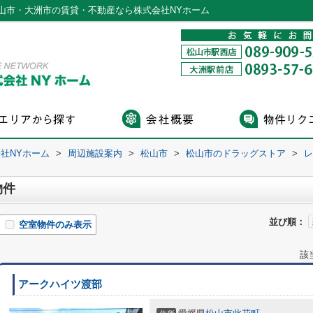
山市・大洲市の賃貸・不動産なら株式会社NYホーム
社NYホーム
>
周辺施設案内
>
松山市
>
松山市のドラッグストア
>
レ
物件
並び順：
空室物件のみ表示
該
アークハイツ渡部