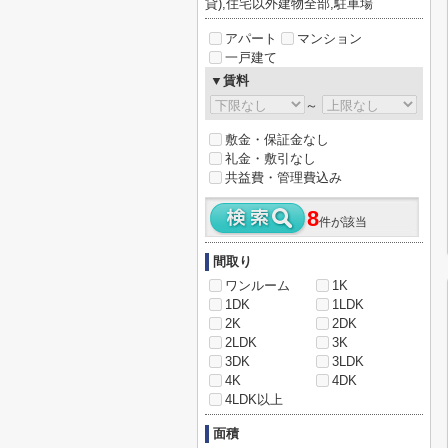
貸),住宅以外建物全部,駐車場
アパート
マンション
一戸建て
▼賃料
～
敷金・保証金なし
礼金・敷引なし
共益費・管理費込み
8
件が該当
間取り
ワンルーム
1K
1DK
1LDK
2K
2DK
2LDK
3K
3DK
3LDK
4K
4DK
4LDK以上
面積