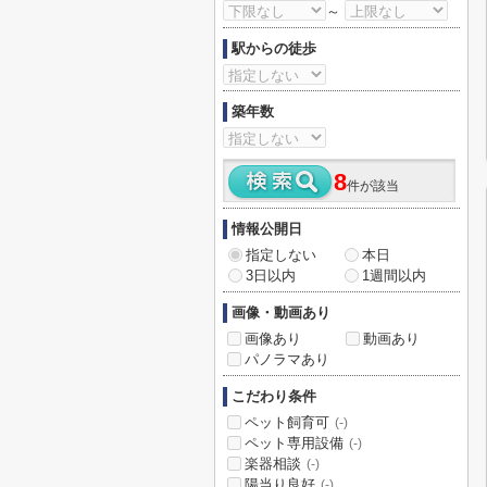
～
駅からの徒歩
築年数
8
件が該当
情報公開日
指定しない
本日
3日以内
1週間以内
画像・動画あり
画像あり
動画あり
パノラマあり
こだわり条件
ペット飼育可
(-)
ペット専用設備
(-)
楽器相談
(-)
陽当り良好
(-)