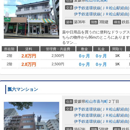
愛媛県
松山市
此花町
住所
交通
伊予鉄道環状線(ＪＲ松山駅経由)
伊予鉄道環状線(ＪＲ松山駅経由)
築36年
3階建
鉄筋
築年
階数
構造
薬や日用品を買うのに便利なドラッグス
ちらの物件から86mのところにありま
るマン...
所在階
賃料
管理費・共益費
敷金
礼金
間取り
2.8
万円
0ヶ月
0ヶ月
2階
2,500円
1K
2.8
万円
0ヶ月
0ヶ月
2階
2,500円
1K
瓢六マンション
愛媛県
松山市
喜与町
２丁目
住所
交通
伊予鉄道環状線(ＪＲ松山駅経由)
伊予鉄道環状線(ＪＲ松山駅経由)
伊予鉄道環状線(ＪＲ松山駅経由)
築62年
5階建
鉄筋
築年
階数
構造