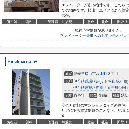
エレベーターがある物件です。こちらは
ての物件です。松山市エリアにある賃貸
お任...
所在階
賃料
管理費・共益費
敷金
礼金
間取り
現在空室情報がありません。
ランドマーク一番町へのお問い合わせは
Rinchnarno n+
愛媛県
松山市
永木町
２丁目
住所
交通
伊予鉄道環状線(ＪＲ松山駅経由)
伊予鉄道横河原線
「
石手川公園
」
築19年
7階建
鉄筋
築年
階数
構造
安心と信頼のマンションタイプの物件。
リアにある賃貸情報のことなら、地域に
多...
所在階
賃料
管理費・共益費
敷金
礼金
間取り