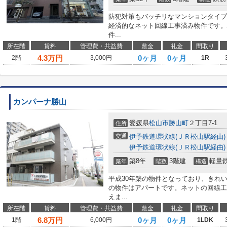
防犯対策もバッチリなマンションタイプ
経済的なネット回線工事済み物件です。
件...
所在階
賃料
管理費・共益費
敷金
礼金
間取り
4.3
万円
0ヶ月
0ヶ月
2階
3,000円
1R
カンパーナ勝山
愛媛県
松山市
勝山町
２丁目7-1
住所
交通
伊予鉄道環状線(ＪＲ松山駅経由)
伊予鉄道環状線(ＪＲ松山駅経由)
築8年
3階建
軽量
築年
階数
構造
平成30年築の物件となっており、きれ
の物件はアパートです。ネットの回線工
えま...
所在階
賃料
管理費・共益費
敷金
礼金
間取り
6.8
万円
0ヶ月
0ヶ月
1階
6,000円
1LDK