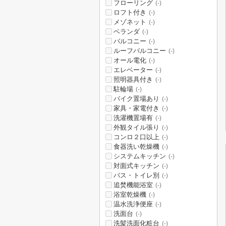
フローリング
(-)
ロフト付き
(-)
メゾネット
(-)
ベランダ
(-)
バルコニー
(-)
ルーフバルコニー
(-)
オール電化
(-)
エレベーター
(-)
照明器具付き
(-)
駐輪場
(-)
バイク置場あり
(-)
家具・家電付き
(-)
洗濯機置場有
(-)
外観タイル張り
(-)
コンロ２口以上
(-)
食器洗い乾燥機
(-)
システムキッチン
(-)
対面式キッチン
(-)
バス・トイレ別
(-)
追焚機能浴室
(-)
浴室乾燥機
(-)
温水洗浄便座
(-)
洗面台
(-)
洗髪洗面化粧台
(-)