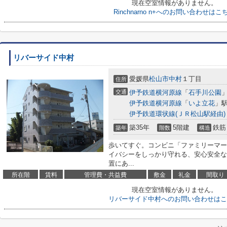
現在空室情報がありません。
Rinchnarno n+へのお問い合わせはこ
リバーサイド中村
愛媛県
松山市
中村
１丁目
住所
交通
伊予鉄道横河原線
「
石手川公園
」
伊予鉄道横河原線
「
いよ立花
」駅
伊予鉄道環状線(ＪＲ松山駅経由)
築35年
5階建
鉄筋
築年
階数
構造
歩いてすぐ。コンビニ「ファミリーマート
イバシーをしっかり守れる、安心安全な
置にあ...
所在階
賃料
管理費・共益費
敷金
礼金
間取り
現在空室情報がありません。
リバーサイド中村へのお問い合わせはこ