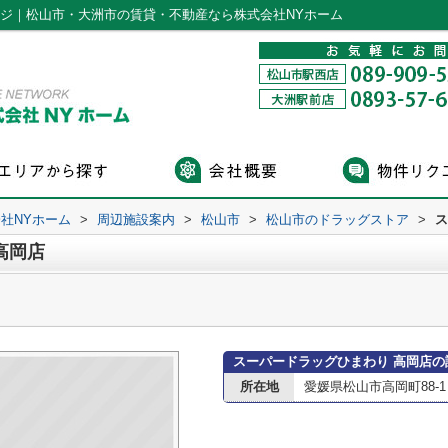
ージ｜松山市・大洲市の賃貸・不動産なら株式会社NYホーム
社NYホーム
>
周辺施設案内
>
松山市
>
松山市のドラッグストア
>
ス
高岡店
スーパードラッグひまわり 高岡店の
所在地
愛媛県松山市高岡町88-1