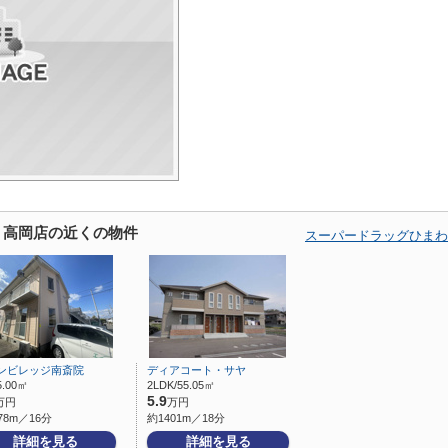
 高岡店の近くの物件
スーパードラッグひまわ
ンビレッジ南斎院
ディアコート・サヤ
5.00㎡
2LDK/55.05㎡
5.9
万円
万円
78m／16分
約1401m／18分
詳細を見る
詳細を見る