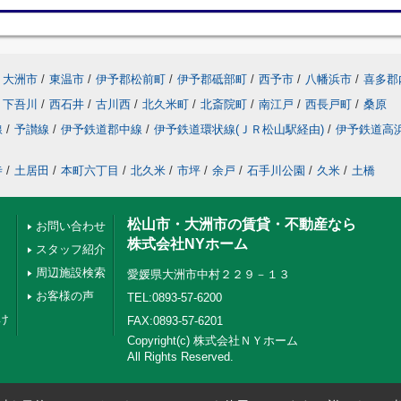
大洲市
/
東温市
/
伊予郡松前町
/
伊予郡砥部町
/
西予市
/
八幡浜市
/
喜多郡
下吾川
/
西石井
/
古川西
/
北久米町
/
北斎院町
/
南江戸
/
西長戸町
/
桑原
線
/
予讃線
/
伊予鉄道郡中線
/
伊予鉄道環状線(ＪＲ松山駅経由)
/
伊予鉄道高
寺
/
土居田
/
本町六丁目
/
北久米
/
市坪
/
余戸
/
石手川公園
/
久米
/
土橋
松山市・大洲市の賃貸・不動産なら
お問い合わせ
株式会社NYホーム
スタッフ紹介
周辺施設検索
愛媛県大洲市中村２２９－１３
お客様の声
TEL:0893-57-6200
け
FAX:0893-57-6201
Copyright(c) 株式会社ＮＹホーム
All Rights Reserved.