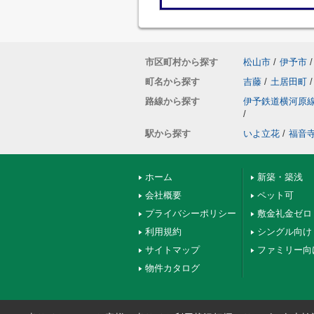
市区町村から探す
松山市
/
伊予市
/
町名から探す
吉藤
/
土居田町
/
路線から探す
伊予鉄道横河原
/
駅から探す
いよ立花
/
福音
ホーム
新築・築浅
会社概要
ペット可
プライバシーポリシー
敷金礼金ゼロ
利用規約
シングル向け
サイトマップ
ファミリー向
物件カタログ