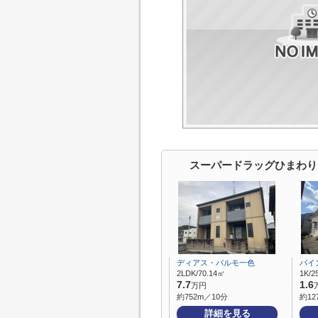
スーパードラッグひまわり
ディアス・パルモ一色
パイ
2LDK/70.14㎡
1K/2
7.7
1.6
万円
約752m／10分
約12
詳細を見る