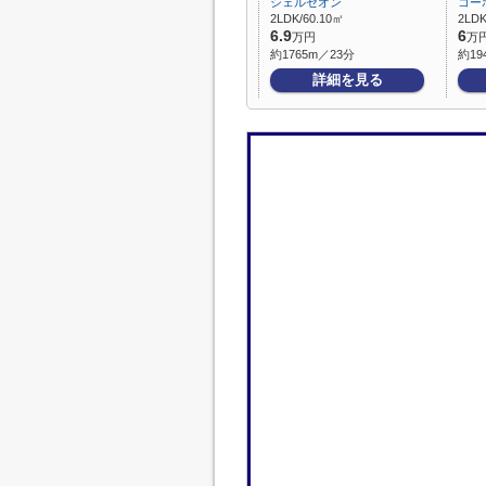
シェルセオン
コー
2LDK/60.10㎡
2LDK
6.9
6
万円
万
約1765m／23分
約19
詳細を見る