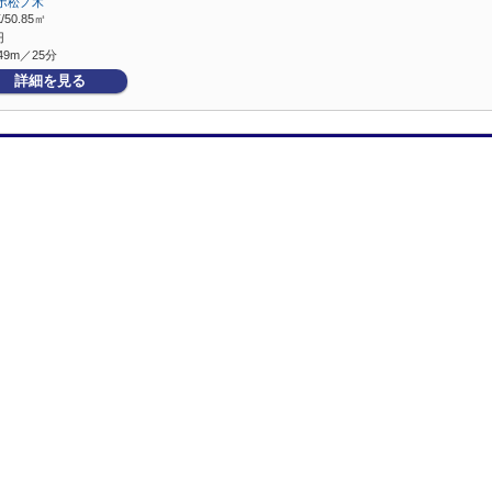
ポ松ノ木
/50.85㎡
円
49m／25分
詳細を見る