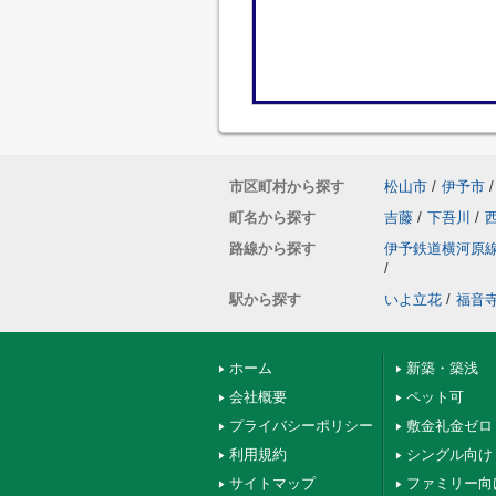
市区町村から探す
松山市
/
伊予市
/
町名から探す
吉藤
/
下吾川
/
路線から探す
伊予鉄道横河原
/
駅から探す
いよ立花
/
福音
ホーム
新築・築浅
会社概要
ペット可
プライバシーポリシー
敷金礼金ゼロ
利用規約
シングル向け
サイトマップ
ファミリー向