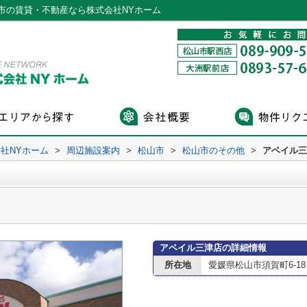
市の賃貸・不動産なら株式会社NYホーム
社NYホーム
>
周辺施設案内
>
松山市
>
松山市のその他
>
アベイル三
アベイル三津店の詳細情報
所在地
愛媛県松山市須賀町6-18