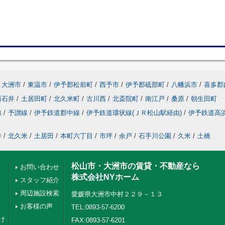
大洲市
/
東温市
/
伊予郡松前町
/
西予市
/
伊予郡砥部町
/
八幡浜市
/
喜多郡
西石井
/
土居田町
/
北久米町
/
古川西
/
北斎院町
/
南江戸
/
桑原
/
朝生田町
線
/
予讃線
/
伊予鉄道郡中線
/
伊予鉄道環状線(ＪＲ松山駅経由)
/
伊予鉄道高
寺
/
北久米
/
土居田
/
本町六丁目
/
市坪
/
余戸
/
石手川公園
/
久米
/
土橋
松山市・大洲市の賃貸・不動産なら
お問い合わせ
株式会社NYホーム
スタッフ紹介
周辺施設検索
愛媛県大洲市中村２２９－１３
お客様の声
TEL:0893-57-6200
け
FAX:0893-57-6201