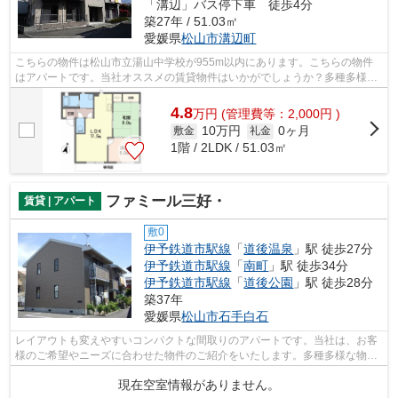
「溝辺」バス停下車 徒歩4分
築27年 / 51.03㎡
愛媛県
松山市
溝辺町
こちらの物件は松山市立湯山中学校が955m以内にあります。こちらの物件
はアパートです。当社オススメの賃貸物件はいかがでしょうか？多種多様な
物件を取り扱っており、利便性の高い物...
4.8
万
円
(管理費等：2,000円 )
10万円
0ヶ月
敷金
礼金
1階 / 2LDK / 51.03㎡
ファミール三好・
賃貸 | アパート
敷0
伊予鉄道市駅線
「
道後温泉
」駅 徒歩27分
伊予鉄道市駅線
「
南町
」駅 徒歩34分
伊予鉄道市駅線
「
道後公園
」駅 徒歩28分
築37年
愛媛県
松山市
石手白石
レイアウトも変えやすいコンパクトな間取りのアパートです。当社は、お客
様のご希望やニーズに合わせた物件のご紹介をいたします。多種多様な物件
情報を取り扱っておりますのでお気軽...
現在空室情報がありません。