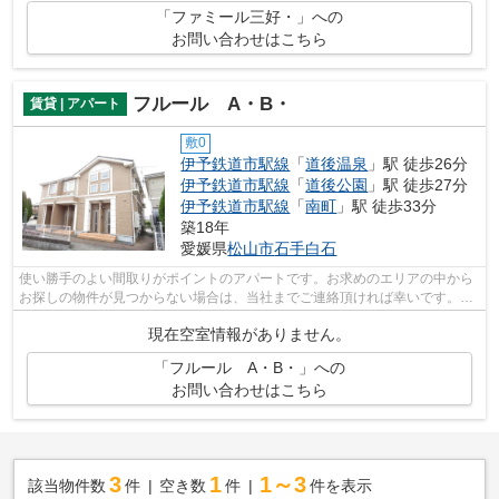
「ファミール三好・」への
お問い合わせはこちら
フルール A・B・
賃貸 | アパート
敷0
伊予鉄道市駅線
「
道後温泉
」駅 徒歩26分
伊予鉄道市駅線
「
道後公園
」駅 徒歩27分
伊予鉄道市駅線
「
南町
」駅 徒歩33分
築18年
愛媛県
松山市
石手白石
使い勝手のよい間取りがポイントのアパートです。お求めのエリアの中から
お探しの物件が見つからない場合は、当社までご連絡頂ければ幸いです。ご
希望に適した物件をご提案致します。
現在空室情報がありません。
「フルール A・B・」への
お問い合わせはこちら
3
1
1～3
該当物件数
件
空き数
件
件を表示