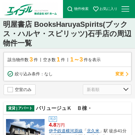
物件検索
お気に入り
明屋書店 BooksHaruyaSpirits(ブック
ス・ハルヤ・スピリッツ)石手店の周辺
物件一覧
3
1
1～3
該当物件数
件
空き数
件
件を表示
変更
絞り込み条件：
なし
空室のみ
バリュージュＫ Ｂ棟・
賃貸 | アパート
礼0
4.8
万円
伊予鉄道横河原線
「
北久米
」駅 徒歩41分