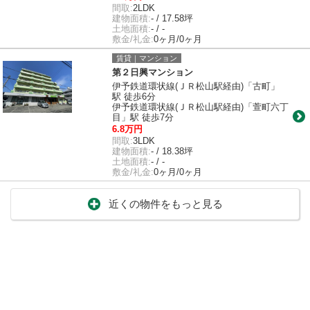
間取:
2LDK
建物面積:
- / 17.58坪
土地面積:
- / -
敷金/礼金:
0ヶ月/0ヶ月
賃貸｜マンション
第２日興マンション
伊予鉄道環状線(ＪＲ松山駅経由)「古町」
駅 徒歩6分
伊予鉄道環状線(ＪＲ松山駅経由)「萱町六丁
目」駅 徒歩7分
6.8万円
間取:
3LDK
建物面積:
- / 18.38坪
土地面積:
- / -
敷金/礼金:
0ヶ月/0ヶ月
近くの物件をもっと見る