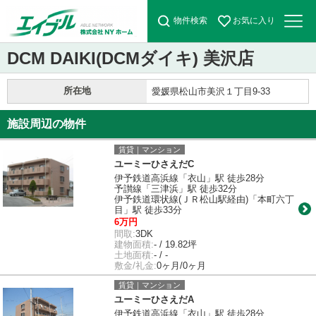
物件検索
お気に入り
DCM DAIKI(DCMダイキ) 美沢店
所在地
愛媛県松山市美沢１丁目9-33
施設周辺の物件
賃貸｜マンション
ユーミーひさえだC
伊予鉄道高浜線「衣山」駅 徒歩28分
予讃線「三津浜」駅 徒歩32分
伊予鉄道環状線(ＪＲ松山駅経由)「本町六丁
目」駅 徒歩33分
6万円
間取:
3DK
建物面積:
- / 19.82坪
土地面積:
- / -
敷金/礼金:
0ヶ月/0ヶ月
賃貸｜マンション
ユーミーひさえだA
伊予鉄道高浜線「衣山」駅 徒歩28分