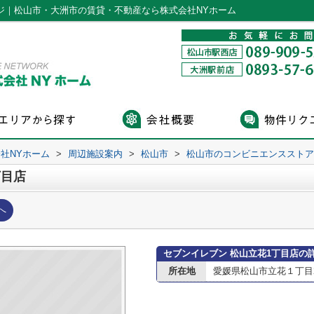
ジ｜松山市・大洲市の賃貸・不動産なら株式会社NYホーム
社NYホーム
>
周辺施設案内
>
松山市
>
松山市のコンビニエンスストア
丁目店
へ
セブンイレブン 松山立花1丁目店の
所在地
愛媛県松山市立花１丁目2