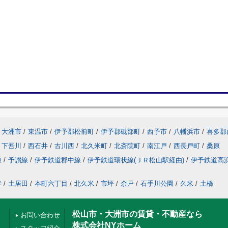
大洲市
/
東温市
/
伊予郡松前町
/
伊予郡砥部町
/
西予市
/
八幡浜市
/
喜多郡
下吾川
/
西石井
/
古川西
/
北久米町
/
北斎院町
/
南江戸
/
西長戸町
/
桑原
線
/
予讃線
/
伊予鉄道郡中線
/
伊予鉄道環状線(ＪＲ松山駅経由)
/
伊予鉄道高
寺
/
土居田
/
本町六丁目
/
北久米
/
市坪
/
余戸
/
石手川公園
/
久米
/
土橋
松山市・大洲市の賃貸・不動産なら
お問い合わせ
株式会社NYホーム