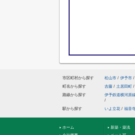
市区町村から探す
松山市
/
伊予市
/
町名から探す
吉藤
/
土居田町
/
路線から探す
伊予鉄道横河原
/
駅から探す
いよ立花
/
福音
ホーム
新築・築浅