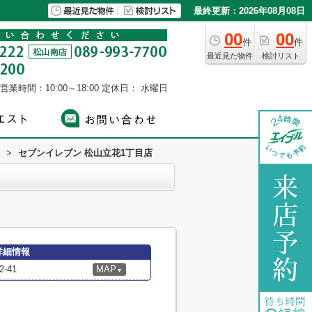
最終更新：2026年08月08日
00
00
件
件
最近見た物件
検討リスト
営業時間：10:00～18:00
定休日： 水曜日
>
セブンイレブン 松山立花1丁目店
詳細情報
-41
MAP
▼