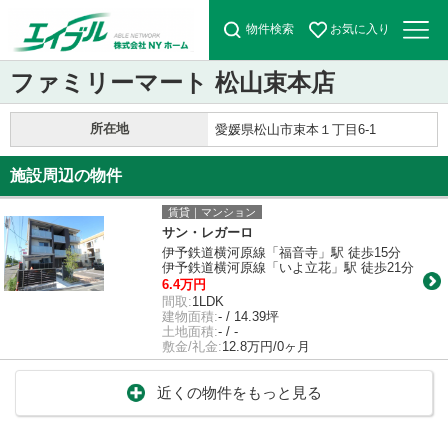
物件検索
お気に入り
ファミリーマート 松山束本店
所在地
愛媛県松山市束本１丁目6-1
施設周辺の物件
賃貸｜マンション
サン・レガーロ
伊予鉄道横河原線「福音寺」駅 徒歩15分
伊予鉄道横河原線「いよ立花」駅 徒歩21分
6.4万円
間取:
1LDK
建物面積:
- / 14.39坪
土地面積:
- / -
敷金/礼金:
12.8万円/0ヶ月
近くの物件をもっと見る