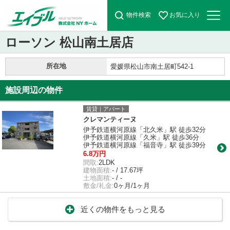
物件検索
お気に入り
ローソン 松山南土居店
所在地
愛媛県松山市南土居町542-1
施設周辺の物件
賃貸｜アパート
クレマンティーヌ
伊予鉄道横河原線「北久米」駅 徒歩32分
伊予鉄道横河原線「久米」駅 徒歩36分
伊予鉄道横河原線「福音寺」駅 徒歩39分
6.8万円
間取:
2LDK
建物面積:
- / 17.67坪
土地面積:
- / -
敷金/礼金:
0ヶ月/1ヶ月
近くの物件をもっと見る