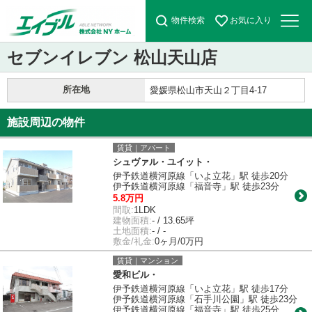
物件検索
お気に入り
セブンイレブン 松山天山店
所在地
愛媛県松山市天山２丁目4-17
施設周辺の物件
賃貸｜アパート
シュヴァル・ユイット・
伊予鉄道横河原線「いよ立花」駅 徒歩20分
伊予鉄道横河原線「福音寺」駅 徒歩23分
5.8万円
間取:
1LDK
建物面積:
- / 13.65坪
土地面積:
- / -
敷金/礼金:
0ヶ月/0万円
賃貸｜マンション
愛和ビル・
伊予鉄道横河原線「いよ立花」駅 徒歩17分
伊予鉄道横河原線「石手川公園」駅 徒歩23分
伊予鉄道横河原線「福音寺」駅 徒歩25分