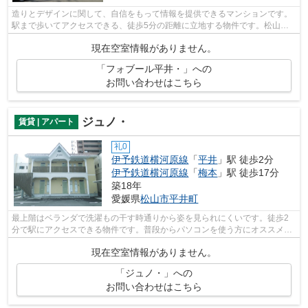
造りとデザインに関して、自信をもって情報を提供できるマンションです。
駅まで歩いてアクセスできる、徒歩5分の距離に立地する物件です。松山市
内の物件情報をお求めなら、お気軽に当...
現在空室情報がありません。
「フォブール平井・」への
お問い合わせはこちら
ジュノ・
賃貸 | アパート
礼0
伊予鉄道横河原線
「
平井
」駅 徒歩2分
伊予鉄道横河原線
「
梅本
」駅 徒歩17分
築18年
愛媛県
松山市
平井町
最上階はベランダで洗濯もの干す時通りから姿を見られにくいです。徒歩2
分で駅にアクセスできる物件です。普段からパソコンを使う方にオススメ物
件、ネット回線導入済み。地域の物件情...
現在空室情報がありません。
「ジュノ・」への
お問い合わせはこちら