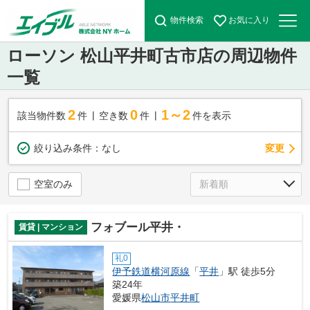
物件検索
お気に入り
ローソン 松山平井町古市店の周辺物件
一覧
2
0
1～2
該当物件数
件
空き数
件
件を表示
変更
絞り込み条件：
なし
空室のみ
フォブール平井・
賃貸 | マンション
礼0
伊予鉄道横河原線
「
平井
」駅 徒歩5分
築24年
愛媛県
松山市
平井町