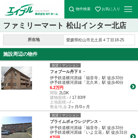
物件検索
お気に入り
ファミリーマート 松山インター北店
所在地
愛媛県松山市北土居４丁目18-25
施設周辺の物件
賃貸｜マンション
フォブール丹下Ⅱ・
伊予鉄道横河原線「福音寺」駅 徒歩33分
伊予鉄道横河原線「北久米」駅 徒歩40分
6.2万円
間取:
2LDK
建物面積:
- / 17.83坪
土地面積:
- / -
敷金/礼金:
2ヶ月/0ヶ月
賃貸｜マンション
ブライムボォウレジデンス・
伊予鉄道横河原線「福音寺」駅 徒歩33分
伊予鉄道横河原線「いよ立花」駅 徒歩31分
8万円