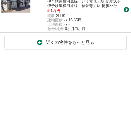
伊予鉄道横河原線「いよ立花」駅 徒歩36分
伊予鉄道横河原線「福音寺」駅 徒歩38分
5.1万円
間取:
2LDK
建物面積:
- / 16.65坪
土地面積:
- / -
敷金/礼金:
0ヶ月/0ヶ月
近くの物件をもっと見る