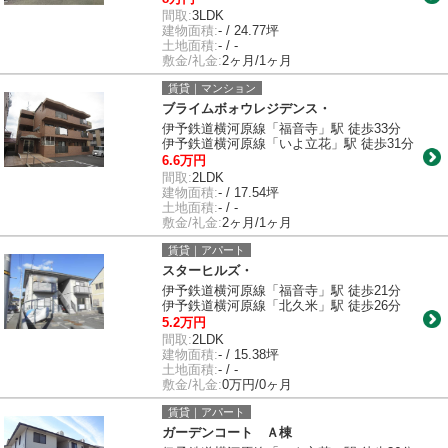
間取:
3LDK
建物面積:
- / 24.77坪
土地面積:
- / -
敷金/礼金:
2ヶ月/1ヶ月
賃貸｜マンション
ブライムボォウレジデンス・
伊予鉄道横河原線「福音寺」駅 徒歩33分
伊予鉄道横河原線「いよ立花」駅 徒歩31分
6.6万円
間取:
2LDK
建物面積:
- / 17.54坪
土地面積:
- / -
敷金/礼金:
2ヶ月/1ヶ月
賃貸｜アパート
スターヒルズ・
伊予鉄道横河原線「福音寺」駅 徒歩21分
伊予鉄道横河原線「北久米」駅 徒歩26分
5.2万円
間取:
2LDK
建物面積:
- / 15.38坪
土地面積:
- / -
敷金/礼金:
0万円/0ヶ月
賃貸｜アパート
ガーデンコート Ａ棟