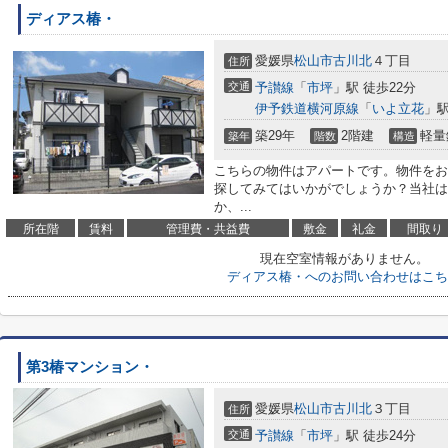
ディアス椿・
愛媛県
松山市
古川北
４丁目
住所
交通
予讃線
「
市坪
」駅 徒歩22分
伊予鉄道横河原線
「
いよ立花
」駅
築29年
2階建
軽量
築年
階数
構造
こちらの物件はアパートです。物件をお
探してみてはいかがでしょうか？当社は
か、...
所在階
賃料
管理費・共益費
敷金
礼金
間取り
現在空室情報がありません。
ディアス椿・へのお問い合わせはこち
第3椿マンション・
愛媛県
松山市
古川北
３丁目
住所
交通
予讃線
「
市坪
」駅 徒歩24分