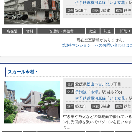
伊予鉄道横河原線
「
いよ立花
」駅
築19年
3階建
鉄筋
築年
階数
構造
所在階
賃料
管理費・共益費
敷金
礼金
間取り
現在空室情報がありません。
第3椿マンション・へのお問い合わせは
スカール今村・
愛媛県
松山市
古川北
３丁目
住所
交通
予讃線
「
市坪
」駅 徒歩23分
伊予鉄道横河原線
「
いよ立花
」駅
築31年
3階建
鉄筋
築年
階数
構造
空き巣や放火などの防犯面で優れている
ンに光回線を繋いでパソコンを使いやす
ま...