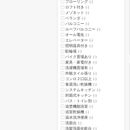
フローリング
(-)
ロフト付き
(-)
メゾネット
(-)
ベランダ
(-)
バルコニー
(-)
ルーフバルコニー
(-)
オール電化
(-)
エレベーター
(-)
照明器具付き
(-)
駐輪場
(-)
バイク置場あり
(-)
家具・家電付き
(-)
洗濯機置場有
(-)
外観タイル張り
(-)
コンロ２口以上
(-)
食器洗い乾燥機
(-)
システムキッチン
(-)
対面式キッチン
(-)
バス・トイレ別
(-)
追焚機能浴室
(-)
浴室乾燥機
(-)
温水洗浄便座
(-)
洗面台
(-)
洗髪洗面化粧台
(-)