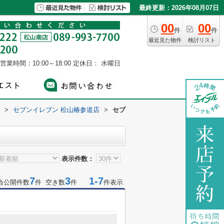
最終更新：2026年08月07日
00
00
件
件
最近見た物件
検討リスト
営業時間：10:00～18:00
定休日： 水曜日
>
セブンイレブン 松山椿参道店
>
セブ
表示件数：
7
3
1-7
当公開件数
件 空き数
件
件表示