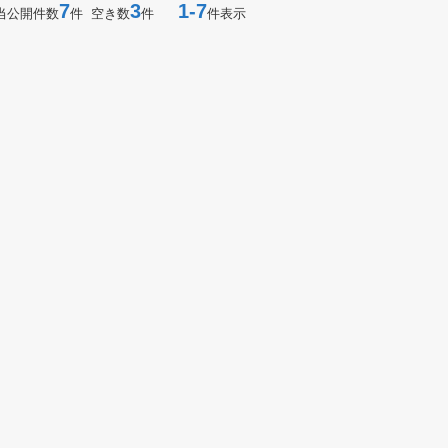
7
3
1-7
当公開件数
件 空き数
件
件表示