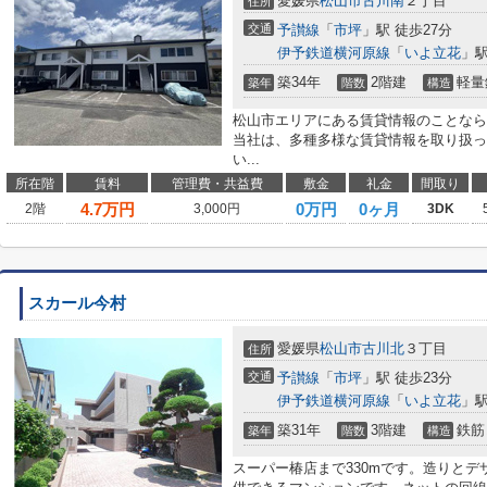
愛媛県
松山市
古川南
２丁目
住所
交通
予讃線
「
市坪
」駅 徒歩27分
伊予鉄道横河原線
「
いよ立花
」駅
築34年
2階建
軽量
築年
階数
構造
松山市エリアにある賃貸情報のことなら
当社は、多種多様な賃貸情報を取り扱っ
い...
所在階
賃料
管理費・共益費
敷金
礼金
間取り
4.7
万円
0万円
0ヶ月
2階
3,000円
3DK
スカール今村
愛媛県
松山市
古川北
３丁目
住所
交通
予讃線
「
市坪
」駅 徒歩23分
伊予鉄道横河原線
「
いよ立花
」駅
築31年
3階建
鉄筋
築年
階数
構造
スーパー椿店まで330mです。造りと