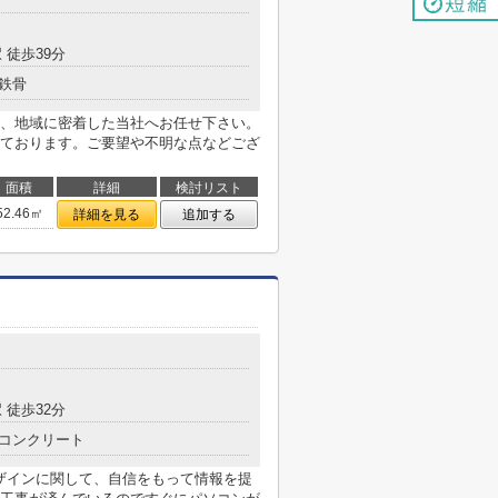
 徒歩39分
鉄骨
、地域に密着した当社へお任せ下さい。
ております。ご要望や不明な点などござ
面積
詳細
検討リスト
52.46㎡
詳細を見る
追加する
 徒歩32分
コンクリート
デザインに関して、自信をもって情報を提