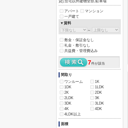
貸),住宅以外建物全部,駐車場
アパート
マンション
一戸建て
▼賃料
～
敷金・保証金なし
礼金・敷引なし
共益費・管理費込み
7
件が該当
間取り
ワンルーム
1K
1DK
1LDK
2K
2DK
2LDK
3K
3DK
3LDK
4K
4DK
4LDK以上
面積