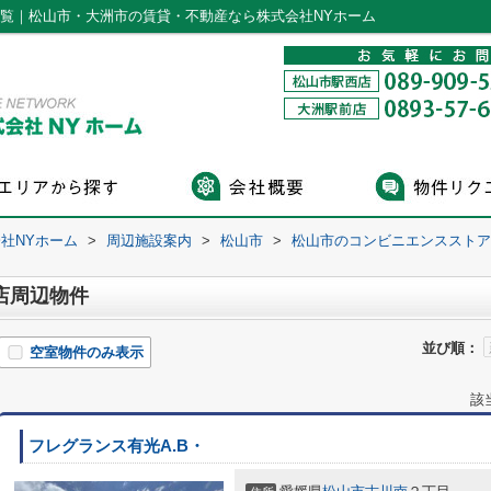
一覧｜松山市・大洲市の賃貸・不動産なら株式会社NYホーム
社NYホーム
>
周辺施設案内
>
松山市
>
松山市のコンビニエンスストア
店周辺物件
並び順：
空室物件のみ表示
該
フレグランス有光A.B・