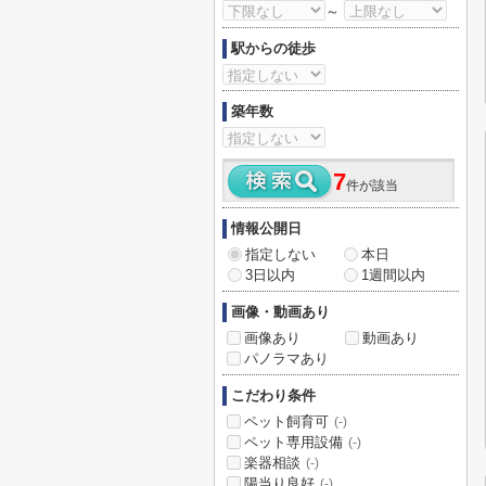
～
駅からの徒歩
築年数
7
件が該当
情報公開日
指定しない
本日
3日以内
1週間以内
画像・動画あり
画像あり
動画あり
パノラマあり
こだわり条件
ペット飼育可
(-)
ペット専用設備
(-)
楽器相談
(-)
陽当り良好
(-)