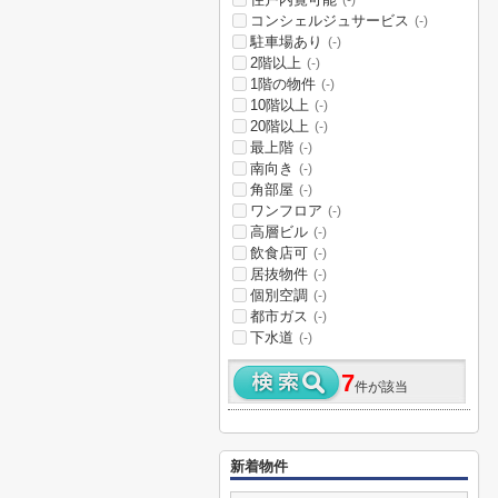
(-)
コンシェルジュサービス
(-)
駐車場あり
(-)
2階以上
(-)
1階の物件
(-)
10階以上
(-)
20階以上
(-)
最上階
(-)
南向き
(-)
角部屋
(-)
ワンフロア
(-)
高層ビル
(-)
飲食店可
(-)
居抜物件
(-)
個別空調
(-)
都市ガス
(-)
下水道
(-)
7
件が該当
新着物件