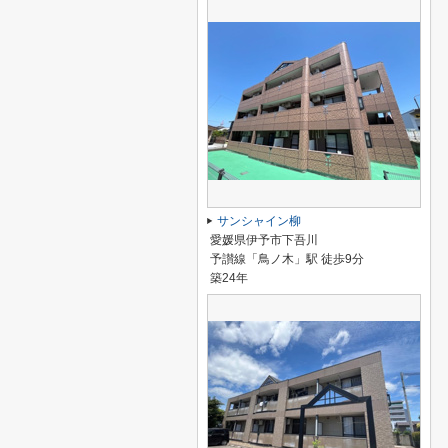
サンシャイン柳
愛媛県伊予市下吾川
予讃線「鳥ノ木」駅 徒歩9分
築24年