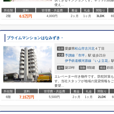
供できるマンションです。ネットの回線
使え...
所在階
賃料
管理費・共益費
敷金
礼金
間取り
6.5
万円
2階
4,000円
2ヶ月
1ヶ月
3LDK
6
ブライムマンションはなみずき・
愛媛県
松山市
古川北
４丁目
住所
交通
予讃線
「
市坪
」駅 徒歩21分
伊予鉄道横河原線
「
いよ立花
」駅
築19年
8階建
鉄筋
築年
階数
構造
エレベーター付き物件です。防犯対策も
す。当社スタッフが地域の賃貸情報をご
要望...
所在階
賃料
管理費・共益費
敷金
礼金
間取り
7.15
万円
6階
5,500円
2ヶ月
1ヶ月
2LDK
6