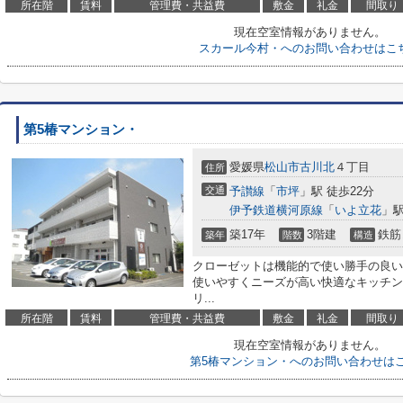
所在階
賃料
管理費・共益費
敷金
礼金
間取り
現在空室情報がありません。
スカール今村・へのお問い合わせはこ
第5椿マンション・
愛媛県
松山市
古川北
４丁目
住所
交通
予讃線
「
市坪
」駅 徒歩22分
伊予鉄道横河原線
「
いよ立花
」駅
築17年
3階建
鉄筋
築年
階数
構造
クローゼットは機能的で使い勝手の良い
使いやすくニーズが高い快適なキッチン
リ...
所在階
賃料
管理費・共益費
敷金
礼金
間取り
現在空室情報がありません。
第5椿マンション・へのお問い合わせは