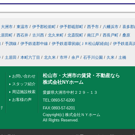
大洲市
/
東温市
/
伊予郡松前町
/
伊予郡砥部町
/
西予市
/
八幡浜市
/
喜多郡
土居田町
/
西石井
/
古川西
/
北久米町
/
北斎院町
/
南江戸
/
西長戸町
/
桑原
線
/
予讃線
/
伊予鉄道郡中線
/
伊予鉄道環状線(ＪＲ松山駅経由)
/
伊予鉄道高
寺
/
土居田
/
本町六丁目
/
北久米
/
市坪
/
余戸
/
石手川公園
/
久米
/
土橋
松山市・大洲市の賃貸・不動産なら
お問い合わせ
株式会社NYホーム
スタッフ紹介
周辺施設検索
愛媛県大洲市中村２２９－１３
お客様の声
TEL:0893-57-6200
け
FAX:0893-57-6201
Copyright(c) 株式会社ＮＹホーム
All Rights Reserved.