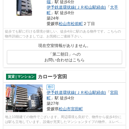
端
」駅 徒歩6分
伊予鉄道環状線(ＪＲ松山駅経由)
「
大手
町
」駅 徒歩8分
築24年
愛媛県
松山市
松前町
２丁目
徒歩でも駅に行ける環境が嬉しい、徒歩4分に駅のある物件です。こちらの
物件詳細につきましては、お気軽にご連絡下さい。
現在空室情報がありません。
「第二朝日」への
お問い合わせはこちら
カローラ宮田
賃貸 | マンション
敷0
伊予鉄道環状線(ＪＲ松山駅経由)
「
宮田
町
」駅 徒歩4分
築27年
愛媛県
松山市
宮田町
地上10階建ての物件でございます。周辺環境も良好で、物件から徒歩4分に
は駅も立地しています。設備が充実したマンションタイプの物件。エレベー
ター付きの物件はもはやマストな条件と...