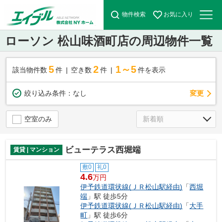
物件検索
お気に入り
ローソン 松山味酒町店の周辺物件一覧
5
2
1～5
該当物件数
件
空き数
件
件を表示
変更
絞り込み条件：
なし
空室のみ
ビューテラス西堀端
賃貸 | マンション
敷0
礼0
4.6
万円
伊予鉄道環状線(ＪＲ松山駅経由)
「
西堀
端
」駅 徒歩5分
伊予鉄道環状線(ＪＲ松山駅経由)
「
大手
町
」駅 徒歩6分