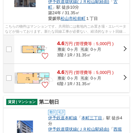
伊予鉄道環状線(ＪＲ松山駅経由)
「
古
町
」駅 徒歩10分
築24年 / 31.35㎡
愛媛県
松山市
松前町
１丁目
こちらの物件はマンションです。共用部には敷地内ごみ置き場・エレベータ
などが揃っております。新たな回線工事が必要ない、経済的なネット回線工
事済み物件です。お客様のご希望に適...
4.6
万
円
(管理費等：5,000円 )
0ヶ月
0ヶ月
敷金
礼金
3階 / 1R / 31.35㎡
4.6
万
円
(管理費等：5,000円 )
0ヶ月
0ヶ月
敷金
礼金
6階 / 1R / 31.35㎡
第二朝日
賃貸 | マンション
敷0
礼0
伊予鉄道本町線
「
本町三丁目
」駅 徒歩4
分
伊予鉄道環状線(ＪＲ松山駅経由)
「
西堀