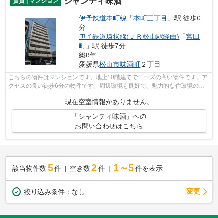
シャンティ味酒
賃貸 | マンション
伊予鉄道本町線
「
本町三丁目
」駅 徒歩6
分
伊予鉄道環状線(ＪＲ松山駅経由)
「
宮田
町
」駅 徒歩7分
築8年
愛媛県
松山市
味酒町
２丁目
こちらの物件はマンションです。地上10階建てでニーズの高い物件です。ア
クセスの良い徒歩6分の物件です。周辺環境も良好で、魅力的な住環境のあ
る、平成30年築の物件です。当社スタッ...
現在空室情報がありません。
「シャンティ味酒」への
お問い合わせはこちら
5
2
1～5
該当物件数
件
空き数
件
件を表示
変更
絞り込み条件：
なし