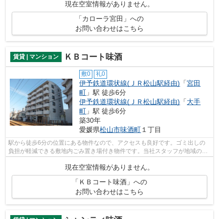
現在空室情報がありません。
「カローラ宮田」への
お問い合わせはこちら
ＫＢコート味酒
賃貸 | マンション
敷0
礼0
伊予鉄道環状線(ＪＲ松山駅経由)
「
宮田
町
」駅 徒歩6分
伊予鉄道環状線(ＪＲ松山駅経由)
「
大手
町
」駅 徒歩6分
築30年
愛媛県
松山市
味酒町
１丁目
駅から徒歩6分の位置にある物件なので、アクセスも良好です。ゴミ出しの
負担が軽減できる敷地内ごみ置き場付き物件です。当社スタッフが地域の賃
貸情報をご提供いたします。お客様のこ...
現在空室情報がありません。
「ＫＢコート味酒」への
お問い合わせはこちら