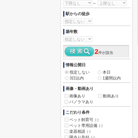
～
駅からの徒歩
築年数
2
件が該当
情報公開日
指定しない
本日
3日以内
1週間以内
画像・動画あり
画像あり
動画あり
パノラマあり
こだわり条件
ペット飼育可
(-)
ペット専用設備
(-)
楽器相談
(-)
陽当り良好
(-)