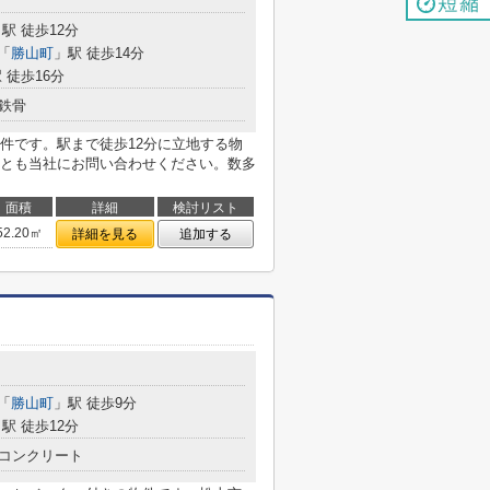
駅 徒歩12分
「
勝山町
」駅 徒歩14分
 徒歩16分
鉄骨
件です。駅まで徒歩12分に立地する物
とも当社にお問い合わせください。数多
面積
詳細
検討リスト
52.20㎡
詳細を見る
追加する
「
勝山町
」駅 徒歩9分
駅 徒歩12分
コンクリート