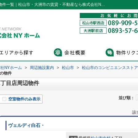
セブンイレブン 松山三番町1丁目店周辺の物件一覧｜松山市・大洲市の賃貸・不動産なら株式会社NYホーム
社NYホーム
>
周辺施設案内
>
松山市
>
松山市のコンビニエンスストア
くの物件
1丁目店周辺物件
並び順：
空室物件のみ表示
該
ヴェルディ白石・