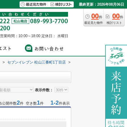
最終更新：2026年08月06日
00
00
件
件
最近見た物件
検討リスト
営業時間：10:00～18:00
定休日： 水曜日
>
セブンイレブン 松山三番町1丁目店
>
表示件数：
2
1
1-2
当公開件数
件 空き数
件
件表示