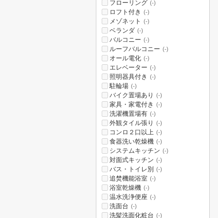
フローリング
(-)
ロフト付き
(-)
メゾネット
(-)
ベランダ
(-)
バルコニー
(-)
ルーフバルコニー
(-)
オール電化
(-)
エレベーター
(-)
照明器具付き
(-)
駐輪場
(-)
バイク置場あり
(-)
家具・家電付き
(-)
洗濯機置場有
(-)
外観タイル張り
(-)
コンロ２口以上
(-)
食器洗い乾燥機
(-)
システムキッチン
(-)
対面式キッチン
(-)
バス・トイレ別
(-)
追焚機能浴室
(-)
浴室乾燥機
(-)
温水洗浄便座
(-)
洗面台
(-)
洗髪洗面化粧台
(-)