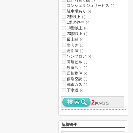
(-)
コンシェルジュサービス
(-)
駐車場あり
(-)
2階以上
(-)
1階の物件
(-)
10階以上
(-)
20階以上
(-)
最上階
(-)
南向き
(-)
角部屋
(-)
ワンフロア
(-)
高層ビル
(-)
飲食店可
(-)
居抜物件
(-)
個別空調
(-)
都市ガス
(-)
下水道
(-)
2
件が該当
新着物件