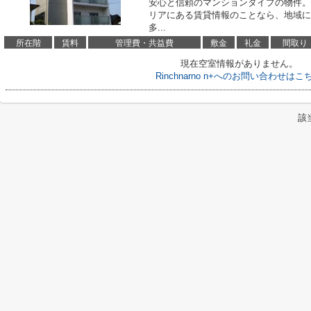
安心と信頼のマンションタイプの物件。
リアにある賃貸情報のことなら、地域に
多...
所在階
賃料
管理費・共益費
敷金
礼金
間取り
現在空室情報がありません。
Rinchnarno n+へのお問い合わせはこ
該