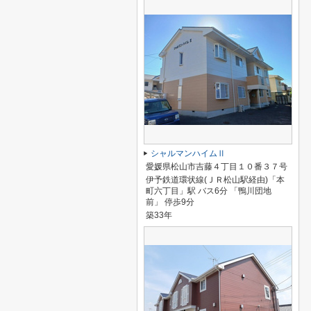
シャルマンハイムⅡ
愛媛県松山市吉藤４丁目１０番３７号
伊予鉄道環状線(ＪＲ松山駅経由)「本
町六丁目」駅 バス6分 「鴨川団地
前」 停歩9分
築33年