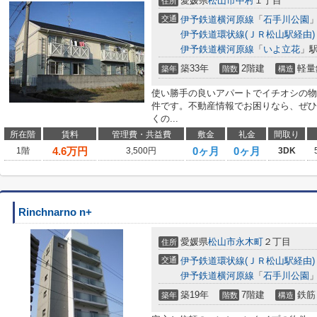
愛媛県
松山市
中村
１丁目
住所
交通
伊予鉄道横河原線
「
石手川公園
」
伊予鉄道環状線(ＪＲ松山駅経由)
伊予鉄道横河原線
「
いよ立花
」駅
築33年
2階建
軽量
築年
階数
構造
使い勝手の良いアパートでイチオシの物
件です。不動産情報でお困りなら、ぜひ
くの...
所在階
賃料
管理費・共益費
敷金
礼金
間取り
4.6
万円
0ヶ月
0ヶ月
1階
3,500円
3DK
Rinchnarno n+
愛媛県
松山市
永木町
２丁目
住所
交通
伊予鉄道環状線(ＪＲ松山駅経由)
伊予鉄道横河原線
「
石手川公園
」
築19年
7階建
鉄筋
築年
階数
構造