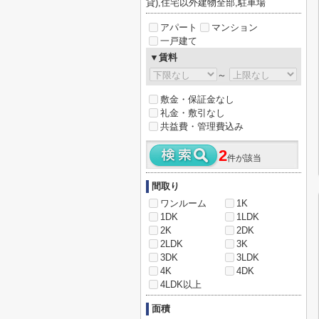
貸),住宅以外建物全部,駐車場
アパート
マンション
一戸建て
▼賃料
～
敷金・保証金なし
礼金・敷引なし
共益費・管理費込み
2
件が該当
間取り
ワンルーム
1K
1DK
1LDK
2K
2DK
2LDK
3K
3DK
3LDK
4K
4DK
4LDK以上
面積