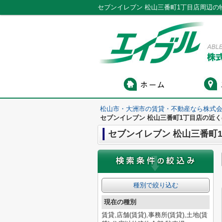
松山市・大洲市の賃貸・不動産なら株式会
セブンイレブン 松山三番町1丁目店の近
セブンイレブン 松山三番町
種別で絞り込む
現在の種別
賃貸,店舗(賃貸),事務所(賃貸),土地(賃