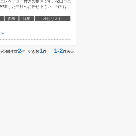
エレベーター付きの物件です。松山市エ
密着した当社へお任せ下さい。当社は、
面積
詳細
検討リスト
ちら
2
1
1-2
当公開件数
件 空き数
件
件表示