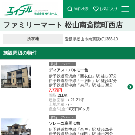
物件検索
お気に入り
ファミリーマート 松山南斎院町西店
所在地
愛媛県松山市南斎院町1388-10
施設周辺の物件
賃貸｜アパート
ディアス・パルモ一色
伊予鉄道高浜線「西衣山」駅 徒歩37分
伊予鉄道郡中線「土居田」駅 徒歩37分
伊予鉄道郡中線「余戸」駅 徒歩38分
7.7万円
間取:
2LDK
建物面積:
- / 21.21坪
土地面積:
- / -
敷金/礼金:
10万円/0ヶ月
賃貸｜アパート
ソレーユ高岡 C棟
伊予鉄道郡中線「余戸」駅 徒歩25分
伊予鉄道郡中線「鎌田」駅 徒歩29分