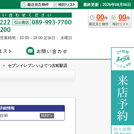
最終更新：2026年08月06日
00
00
件
件
最近見た物件
検討リスト
営業時間：10:00～18:00
定休日： 水曜日
>
セブンイレブン いよてつ古町駅店
詳細情報
目98
MAP
▼