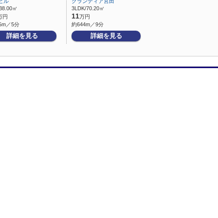
ビル
グランディア宮田
38.00㎡
3LDK/70.20㎡
11
万円
万円
5m／5分
約644m／9分
詳細を見る
詳細を見る