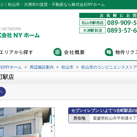
ージ｜松山市・大洲市の賃貸・不動産なら株式会社NYホーム
社NYホーム
>
周辺施設案内
>
松山市
>
松山市のコンビニエンスストア
町駅店
へ
セブンイレブン いよてつ古町駅店の
所在地
愛媛県松山市平和通６丁