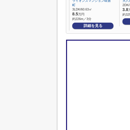
ライオンズマンション味酒
大八
町
2DK/
3LDK/60.63㎡
3.8
8.5
万円
約32
約226m／3分
詳細を見る