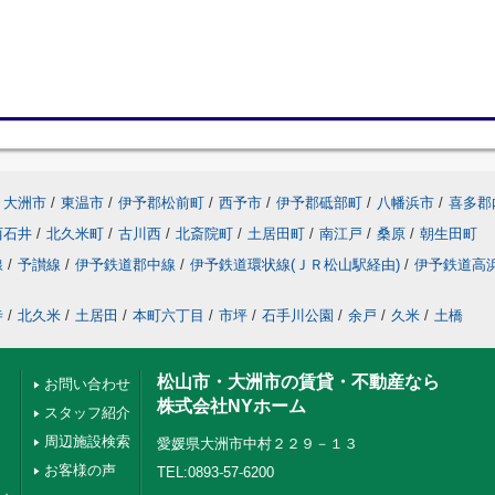
大洲市
/
東温市
/
伊予郡松前町
/
西予市
/
伊予郡砥部町
/
八幡浜市
/
喜多郡
西石井
/
北久米町
/
古川西
/
北斎院町
/
土居田町
/
南江戸
/
桑原
/
朝生田町
線
/
予讃線
/
伊予鉄道郡中線
/
伊予鉄道環状線(ＪＲ松山駅経由)
/
伊予鉄道高
寺
/
北久米
/
土居田
/
本町六丁目
/
市坪
/
石手川公園
/
余戸
/
久米
/
土橋
松山市・大洲市の賃貸・不動産なら
お問い合わせ
株式会社NYホーム
スタッフ紹介
周辺施設検索
愛媛県大洲市中村２２９－１３
お客様の声
TEL:0893-57-6200