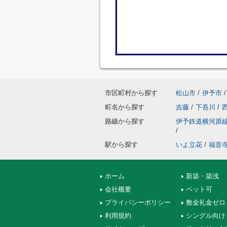
市区町村から探す
松山市
/
伊予市
/
町名から探す
吉藤
/
下吾川
/
路線から探す
伊予鉄道横河原
/
駅から探す
いよ立花
/
福音
ホーム
新築・築浅
会社概要
ペット可
プライバシーポリシー
敷金礼金ゼロ
利用規約
シングル向け