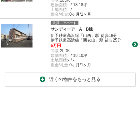
間取:
2LDK
建物面積:
- / 18.18坪
土地面積:
- / -
敷金/礼金:
0ヶ月/1ヶ月
賃貸｜アパート
サンディーア A・B棟
伊予鉄道高浜線「山西」駅 徒歩19分
伊予鉄道高浜線「西衣山」駅 徒歩25分
6万円
間取:
2LDK
建物面積:
- / 18.10坪
土地面積:
- / -
敷金/礼金:
0ヶ月/1ヶ月
近くの物件をもっと見る