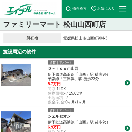
物件検索
お気に入り
ファミリーマート 松山山西町店
所在地
愛媛県松山市山西町904-3
施設周辺の物件
賃貸｜アパート
Ｄ－ｒｏｏｍ山西
伊予鉄道高浜線「山西」駅 徒歩9分
予讃線「三津浜」駅 徒歩23分
5.7万円
間取:
1LDK
建物面積:
- / 15.63坪
土地面積:
- / -
敷金/礼金:
0ヶ月/1ヶ月
賃貸｜アパート
シェルセオン
伊予鉄道高浜線「山西」駅 徒歩9分
6.9万円