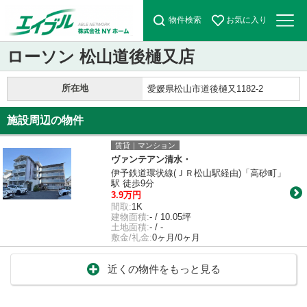
物件検索
お気に入り
ローソン 松山道後樋又店
所在地
愛媛県松山市道後樋又1182-2
施設周辺の物件
賃貸｜マンション
ヴァンテアン清水・
伊予鉄道環状線(ＪＲ松山駅経由)「高砂町」
駅 徒歩9分
3.9万円
間取:
1K
建物面積:
- / 10.05坪
土地面積:
- / -
敷金/礼金:
0ヶ月/0ヶ月
近くの物件をもっと見る