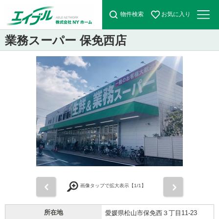
物件検索
お気に入り
業務スーパー 保免西店
前
次
画像タップで拡大表示【
1
/1】
所在地
愛媛県松山市保免西３丁目11-23