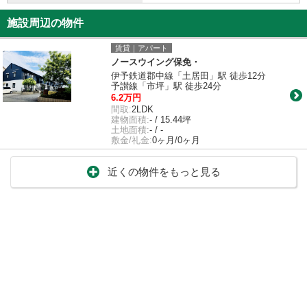
施設周辺の物件
賃貸｜アパート
ノースウイング保免・
伊予鉄道郡中線「土居田」駅 徒歩12分
予讃線「市坪」駅 徒歩24分
6.2万円
間取:
2LDK
建物面積:
- / 15.44坪
土地面積:
- / -
敷金/礼金:
0ヶ月/0ヶ月
近くの物件をもっと見る