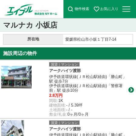
物件検索
お気に入り
マルナカ 小坂店
所在地
愛媛県松山市小坂１丁目7-14
施設周辺の物件
賃貸｜マンション
アークハイツ渡部
伊予鉄道環状線(ＪＲ松山駅経由)「勝山町」
駅 徒歩7分
伊予鉄道環状線(ＪＲ松山駅経由)「警察署
前」駅 徒歩10分
2.8万円
間取:
1K
建物面積:
- / 5.39坪
土地面積:
- / -
敷金/礼金:
0ヶ月/0ヶ月
賃貸｜マンション
アークハイツ渡部
伊予鉄道環状線(ＪＲ松山駅経由)「勝山町」