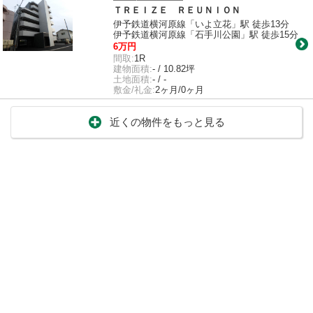
ＴＲＥＩＺＥ ＲＥＵＮＩＯＮ
伊予鉄道横河原線「いよ立花」駅 徒歩13分
伊予鉄道横河原線「石手川公園」駅 徒歩15分
6万円
間取:
1R
建物面積:
- / 10.82坪
土地面積:
- / -
敷金/礼金:
2ヶ月/0ヶ月
近くの物件をもっと見る