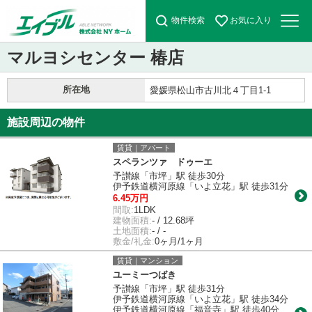
物件検索
お気に入り
マルヨシセンター 椿店
所在地
愛媛県松山市古川北４丁目1-1
施設周辺の物件
賃貸｜アパート
スペランツァ ドゥーエ
予讃線「市坪」駅 徒歩30分
伊予鉄道横河原線「いよ立花」駅 徒歩31分
6.45万円
間取:
1LDK
建物面積:
- / 12.68坪
土地面積:
- / -
敷金/礼金:
0ヶ月/1ヶ月
賃貸｜マンション
ユーミーつばき
予讃線「市坪」駅 徒歩31分
伊予鉄道横河原線「いよ立花」駅 徒歩34分
伊予鉄道横河原線「福音寺」駅 徒歩40分