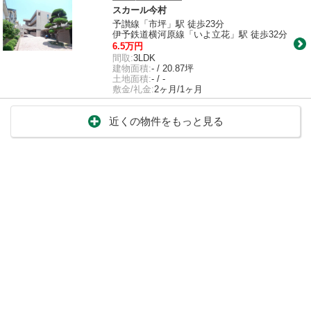
スカール今村
予讃線「市坪」駅 徒歩23分
伊予鉄道横河原線「いよ立花」駅 徒歩32分
6.5万円
間取:
3LDK
建物面積:
- / 20.87坪
土地面積:
- / -
敷金/礼金:
2ヶ月/1ヶ月
近くの物件をもっと見る